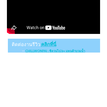
ติดต่องานรีวิว
คลิกที่นี่
CHILLWONPAI : ชิลวนไป by แพนด้าบวมน้ำ