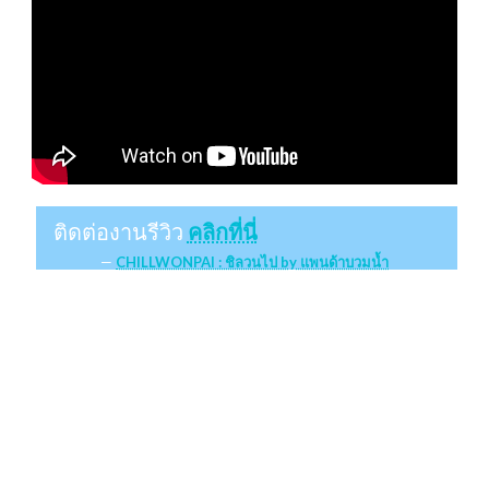
ติดต่องานรีวิว
คลิกที่นี่
CHILLWONPAI : ชิลวนไป by แพนด้าบวมน้ำ