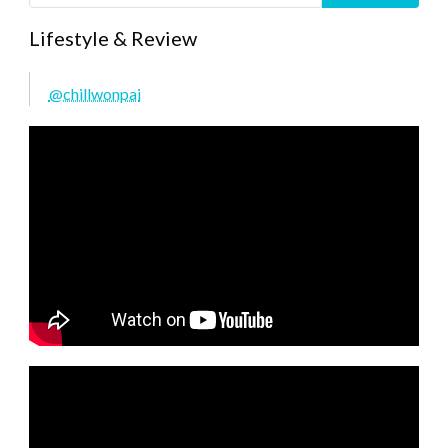
Lifestyle & Review
@chillwonpai