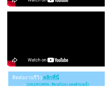
ติดต่องานรีวิว
คลิกที่นี่
CHILLWONPAI : ชิลวนไป by แพนด้าบวมน้ำ