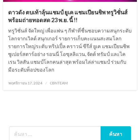
ดาวดัง ตบเท้าลุ้นแชมป์ ยูเค แชมเปียนชิพ ทรูวิชั่นส์
พร้อมถ่ายทอดสด 23 พ.ย. นี้ !!
ทรูวิชั่นส์ จัดใหญ่ เพื่อแฟน ๆ กีฬาที่ชื่นชอบความสนุกระดับ
โลกจากเวิลด์ สนุกเกอร์ รายการเก็บคะแนนสะสมโลก
รายการใหญ่ระดับ ทริปเปิ้ล คราวน์ ซีรีส์ ยูเค แชมเปียนชิพ
ซูเปอร์สตาร์อย่าง รอนนี่ โอซุลลิแวน, จัดด์ ทรัมป์ และไค
เรน วิลสัน แชมป์โลกคนล่าสุด พร้อมไล่ล่าแชมป์ ร่วมกับ
มือระดับท็อปของโลก
Posted
พฤศจิกายน 17, 2024
CBNTEAM
on