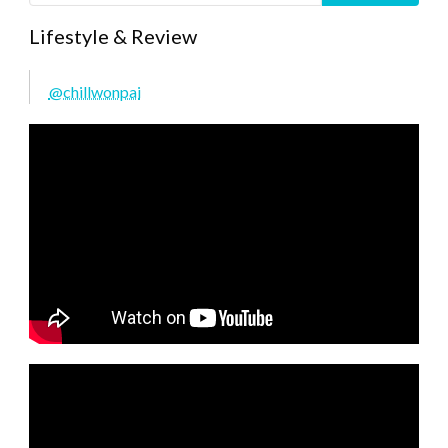
Lifestyle & Review
@chillwonpai