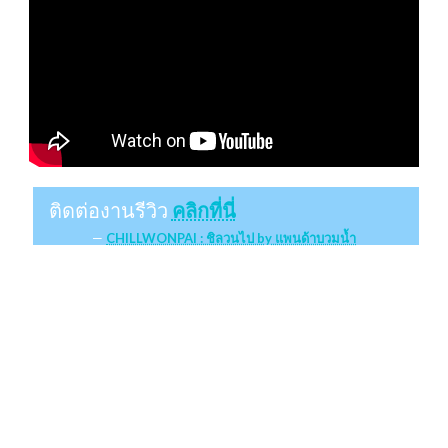
ติดต่องานรีวิว
คลิกที่นี่
CHILLWONPAI : ชิลวนไป by แพนด้าบวมน้ำ