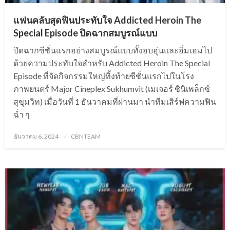
แฟนคลับสุดฟินประทับใจ Addicted Heroin The
Special Episode ปิดฉากสมบูรณ์แบบ
ปิดฉากซีซั่นแรกอย่างสมบูรณ์แบบทั้งอบอุ่นและอิ่มเอมไป
ด้วยความประทับใจสำหรับ Addicted Heroin The Special
Episode ที่จัดกิจกรรมใหญ่ทิ้งท้ายซีซั่นแรกไปในโรง
ภาพยนตร์ Major Cineplex Sukhumvit (เมเจอร์ ซินิเพล็กซ์
สุขุมวิท) เมื่อวันที่ 1 ธันวาคมที่ผ่านมา นำทีมเสิร์ฟความฟิน
ฉ่ำ ๆ
Posted
ธันวาคม 6, 2024
CBNTEAM
on