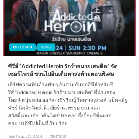
ENTERTAIN
SERIES
ซีรีส์ “Addicted Heroin รักร้ายนายเสพติด” จัด
เซอร์ไพรส์ ชวนไปอินเต็มตาส่งท้ายตอนพิเศษ
เสิร์ฟความฟินทำแฟน ๆ อินตามกันทุกอีพีสำหรับซี
รีส์ “Addicted Heroin รักร้ายนายเสพติด” ที่นำแสดง
โดย 4 หนุ่มหล่อ ออกัส-วชิรวิชญ์ ไพศาลกุลวงศ์, แม็ค-ณัฐ
พัชร์ นิมจิรวัฒน์, นิวเยียร์-นวพรรษ ธนมงคล
สวัสดิ์ และ เจ๋อ-วศิน ไตรประคอง ซึ่งก็จบซีซั่นแรก
ครบ 10 อีพีไปเป็นที่เรียบร้อย
Posted
พฤศจิกายน 11, 2024
CBNTEAM