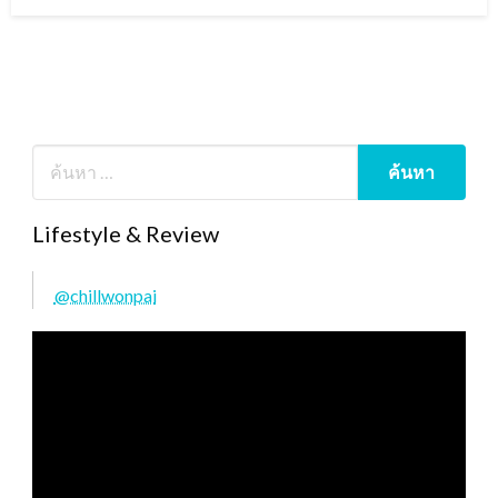
on
Lifestyle & Review
@chillwonpai