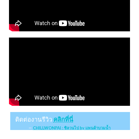
ติดต่องานรีวิว
คลิกที่นี่
CHILLWONPAI : ชิลวนไป by แพนด้าบวมน้ำ