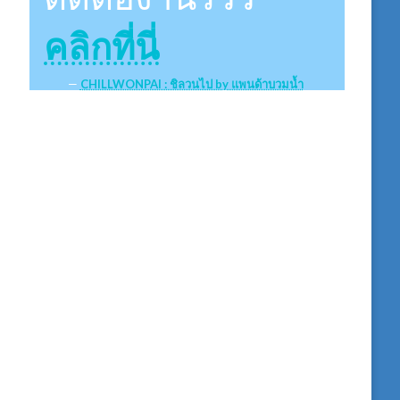
คลิกที่นี่
CHILLWONPAI : ชิลวนไป by แพนด้าบวมน้ำ