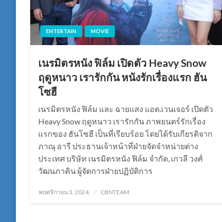
ENTERTAIN
MOVIE
เนรมิตรหนัง ฟิล์ม เปิดตัว Heavy Snow
ฤดูหนาว เรารักกัน หนังรักเรื่องแรก ฮัน
โซฮี
เนรมิตรหนัง ฟิล์ม และ ฉายแสง แอด.เวนเจอร์ เปิดตัว
Heavy Snow ฤดูหนาว เรารักกัน ภาพยนตร์รักเรื่อง
แรกของ ฮันโซฮี เป็นที่เรียบร้อย โดยได้รับเกียรติจาก
ภาณุ อารี ประธานเจ้าหน้าที่ฝ่ายจัดจำหน่ายต่าง
ประเทศ บริษัท เนรมิตรหนัง ฟิล์ม จำกัด, เกวลี วงศ์
วัฒนภาคิน ผู้จัดการฝ่ายปฏิบัติการ
Posted
พฤศจิกายน 3, 2024
CBNTEAM
on