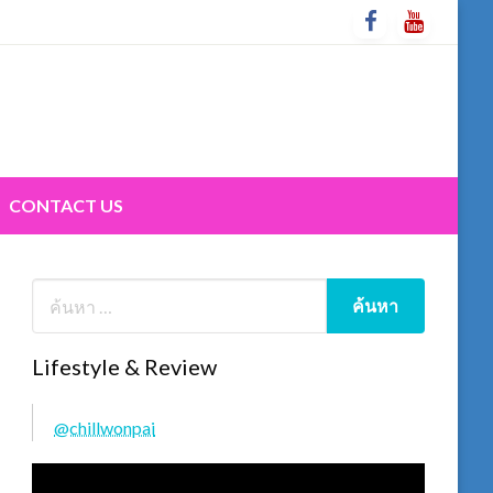
CONTACT US
Lifestyle & Review
@chillwonpai