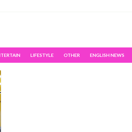
miss the world's movement.
NTERTAIN
LIFESTYLE
OTHER
ENGLISH NEWS