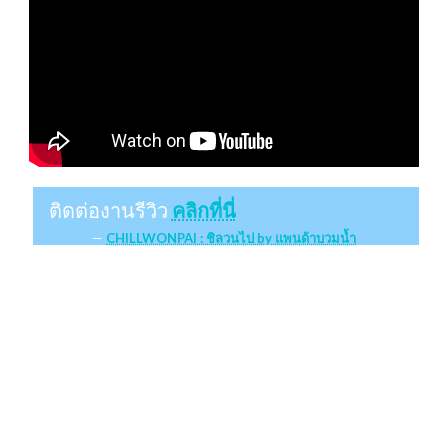
ติดต่องานรีวิว
คลิกที่นี่
CHILLWONPAI : ชิลวนไป by แพนด้าบวมน้ำ