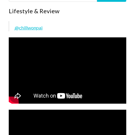
Lifestyle & Review
@chillwonpai