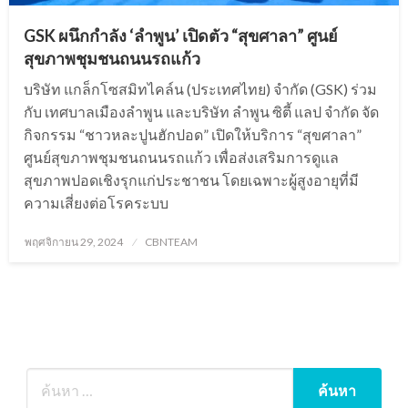
GSK ผนึกกำลัง ‘ลำพูน’ เปิดตัว “สุขศาลา” ศูนย์
สุขภาพชุมชนถนนรถแก้ว
บริษัท แกล็กโซสมิทไคล์น (ประเทศไทย) จำกัด (GSK) ร่วม
กับ เทศบาลเมืองลำพูน และบริษัท ลำพูน ซิตี้ แลป จำกัด จัด
กิจกรรม “ชาวหละปูนฮักปอด” เปิดให้บริการ “สุขศาลา”
ศูนย์สุขภาพชุมชนถนนรถแก้ว เพื่อส่งเสริมการดูแล
สุขภาพปอดเชิงรุกแก่ประชาชน โดยเฉพาะผู้สูงอายุที่มี
ความเสี่ยงต่อโรคระบบ
Posted
พฤศจิกายน 29, 2024
CBNTEAM
on