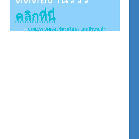
คลิกที่นี่
CHILLWONPAI : ชิลวนไป by แพนด้าบวมน้ำ