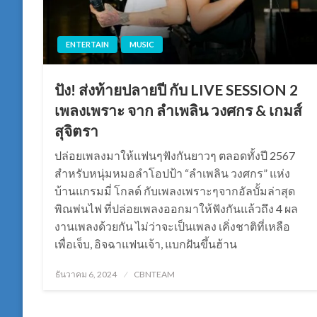
ENTERTAIN
MUSIC
ปัง! ส่งท้ายปลายปี กับ LIVE SESSION 2
เพลงเพราะ จาก ลำเพลิน วงศกร & เกมส์
สุจิตรา
ปล่อยเพลงมาให้แฟนๆฟังกันยาวๆ ตลอดทั้งปี 2567
สำหรับหนุ่มหมอลำโอปป้า “ลำเพลิน วงศกร” แห่ง
บ้านแกรมมี่ โกลด์ กับเพลงเพราะๆจากอัลบั้มล่าสุด
พิณพ่นไฟ ที่ปล่อยเพลงออกมาให้ฟังกันแล้วถึง 4 ผล
งานเพลงด้วยกัน ไม่ว่าจะเป็นเพลง เคิ่งชาติที่เหลือ
เพื่อเจ็บ, อิจฉาแฟนเจ้า, แบกฝันขึ้นฮ้าน
Posted
ธันวาคม 6, 2024
CBNTEAM
on