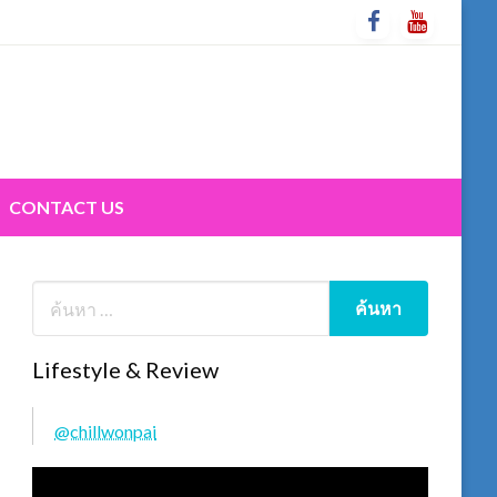
CONTACT US
Lifestyle & Review
@chillwonpai