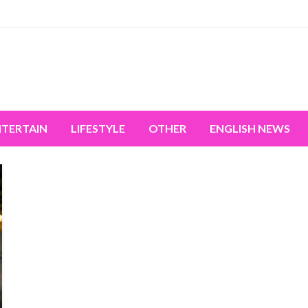
miss the world's movement.
NTERTAIN
LIFESTYLE
OTHER
ENGLISH NEWS