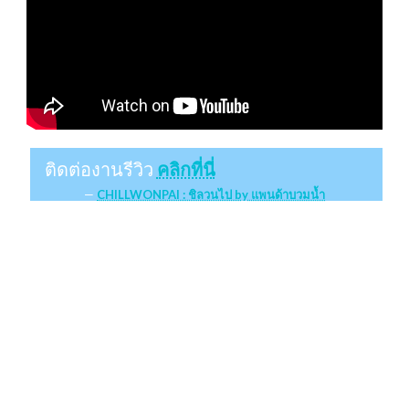
ติดต่องานรีวิว
คลิกที่นี่
CHILLWONPAI : ชิลวนไป by แพนด้าบวมน้ำ