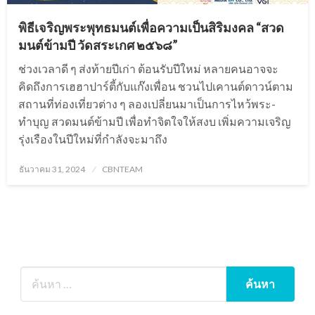
พิธีเจริญพระพุทธมนต์เพื่อความเป็นสิริมงคล “สวด
มนต์ข้ามปี วัดสระเกศ ๒๕๖๘”
ช่วงเวลาดี ๆ ส่งท้ายปีเก่า ต้อนรับปีใหม่ หลายคนอาจจะ
คิดถึงการเฮฮาปาร์ตี้กับแก๊งเพื่อน ชวนไปเคานต์ดาวน์ตาม
สถานที่ท่องเที่ยวต่าง ๆ ลองเปลี่ยนมาเป็นการไหว้พระ-
ทำบุญ สวดมนต์ข้ามปี เพื่อทำจิตใจให้สงบ เพิ่มความเจริญ
รุ่งเรืองในปีใหม่ที่กำลังจะมาถึง
Posted
ธันวาคม 31, 2024
CBNTEAM
on