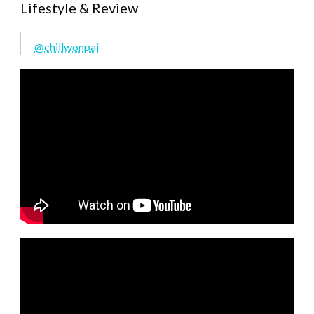
Lifestyle & Review
@chillwonpai