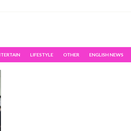
miss the world's movement.
NTERTAIN
LIFESTYLE
OTHER
ENGLISH NEWS