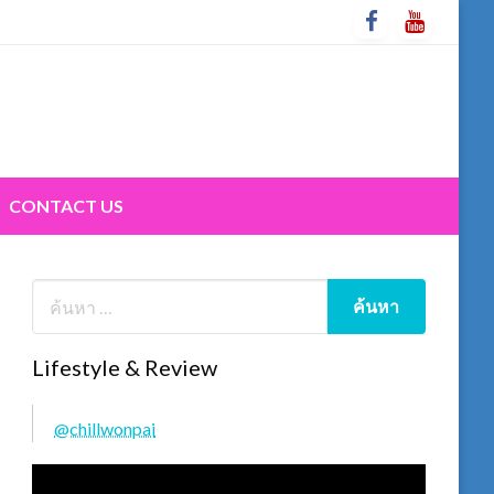
CONTACT US
Lifestyle & Review
@chillwonpai