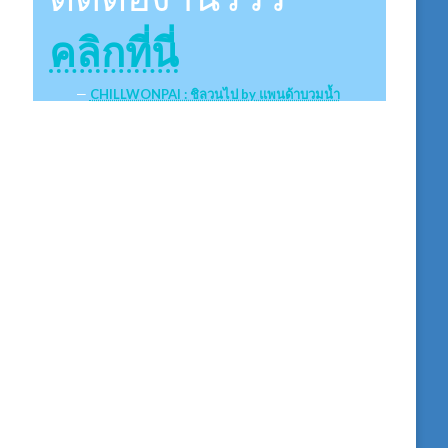
คลิกที่นี่
CHILLWONPAI : ชิลวนไป by แพนด้าบวมน้ำ