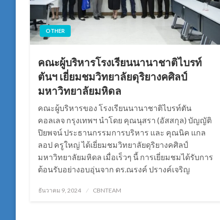
OTHER
คณะผู้บริหารโรงเรียนนานาชาติไบรท์
ตันฯ เยี่ยมชมวิทยาลัยดุริยางคศิลป์
มหาวิทยาลัยมหิดล
คณะผู้บริหารของ โรงเรียนนานาชาติไบรท์ตัน
คอลเลจ กรุงเทพฯ นำโดย คุณนุสรา (อัสสกุล) บัญญัติ
ปิยพจน์ ประธานกรรมการบริหาร และ คุณนิค แกล
ลอป ครูใหญ่ ได้เยี่ยมชมวิทยาลัยดุริยางคศิลป์
มหาวิทยาลัยมหิดล เมื่อเร็วๆ นี้ การเยี่ยมชมได้รับการ
ต้อนรับอย่างอบอุ่นจาก ดร.ณรงค์ ปรางค์เจริญ
Posted
ธันวาคม 9, 2024
CBNTEAM
on