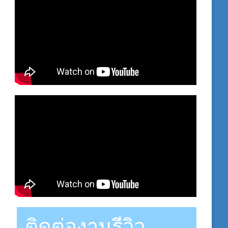
ติดต่องานรีวิว