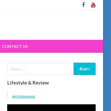
CONTACT US
Lifestyle & Review
@chillwonpai