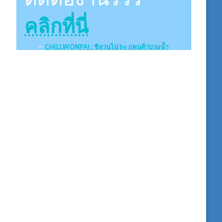
คลิกที่นี่
CHILLWONPAI : ชิลวนไป by แพนด้าบวมน้ำ