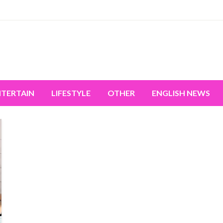
miss the world's movement.
NTERTAIN
LIFESTYLE
OTHER
ENGLISH NEWS