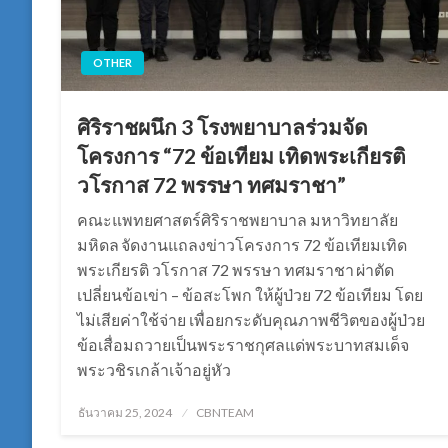
OTHER
ศิริราชผนึก 3 โรงพยาบาลร่วมจัด
โครงการ “72 ข้อเทียม เทิดพระเกียรติ
วโรกาส 72 พรรษา ทศมราชา”
คณะแพทยศาสตร์ศิริราชพยาบาล มหาวิทยาลัย
มหิดล จัดงานแถลงข่าวโครงการ 72 ข้อเทียมเทิด
พระเกียรติ วโรกาส 72 พรรษา ทศมราชา ผ่าตัด
เปลี่ยนข้อเข่า – ข้อสะโพก ให้ผู้ป่วย 72 ข้อเทียม โดย
ไม่เสียค่าใช้จ่าย เพื่อยกระดับคุณภาพชีวิตของผู้ป่วย
ข้อเสื่อมถวายเป็นพระราชกุศลแด่พระบาทสมเด็จ
พระวชิรเกล้าเจ้าอยู่หัว
Posted
ธันวาคม 25, 2024
CBNTEAM
on