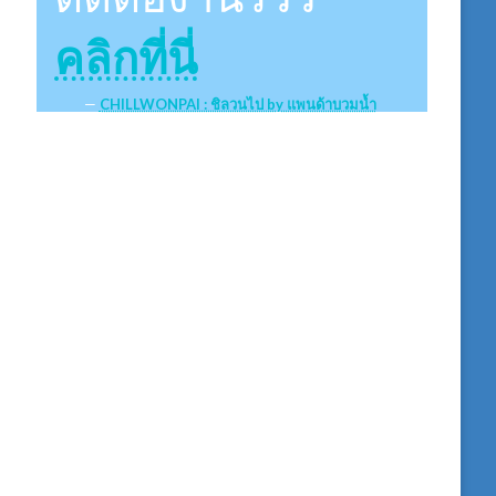
คลิกที่นี่
CHILLWONPAI : ชิลวนไป by แพนด้าบวมน้ำ