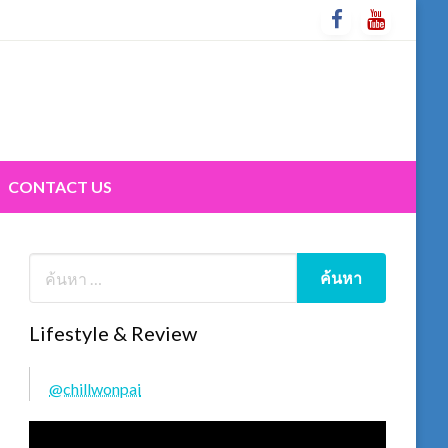
CONTACT US
Lifestyle & Review
@chillwonpai