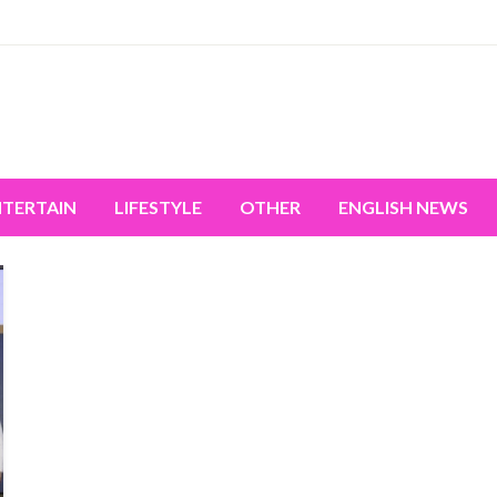
miss the world's movement.
NTERTAIN
LIFESTYLE
OTHER
ENGLISH NEWS