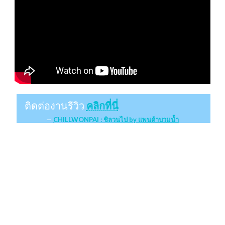
ติดต่องานรีวิว
คลิกที่นี่
CHILLWONPAI : ชิลวนไป by แพนด้าบวมน้ำ