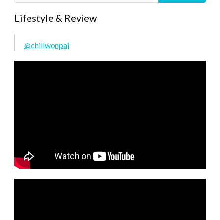
Lifestyle & Review
@chillwonpai