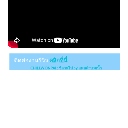
ติดต่องานรีวิว
คลิกที่นี่
CHILLWONPAI : ชิลวนไป by แพนด้าบวมน้ำ