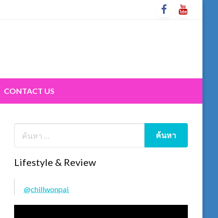
CONTACT US
Lifestyle & Review
@chillwonpai