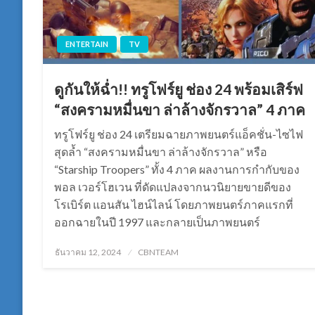
ENTERTAIN
TV
ดูกันให้ฉ่ำ!! ทรูโฟร์ยู ช่อง 24 พร้อมเสิร์ฟ
“สงครามหมื่นขา ล่าล้างจักรวาล” 4 ภาค
ทรูโฟร์ยู ช่อง 24 เตรียมฉายภาพยนตร์แอ็คชั่น-ไซไฟ
สุดล้ำ “สงครามหมื่นขา ล่าล้างจักรวาล” หรือ
“Starship Troopers” ทั้ง 4 ภาค ผลงานการกำกับของ
พอล เวอร์โฮเวน ที่ดัดแปลงจากนวนิยายขายดีของ
โรเบิร์ต แอนสัน ไฮน์ไลน์ โดยภาพยนตร์ภาคแรกที่
ออกฉายในปี 1997 และกลายเป็นภาพยนตร์
Posted
ธันวาคม 12, 2024
CBNTEAM
on