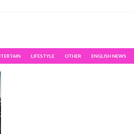
miss the world's movement.
NTERTAIN
LIFESTYLE
OTHER
ENGLISH NEWS