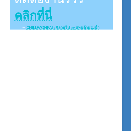
คลิกที่นี่
CHILLWONPAI : ชิลวนไป by แพนด้าบวมน้ำ