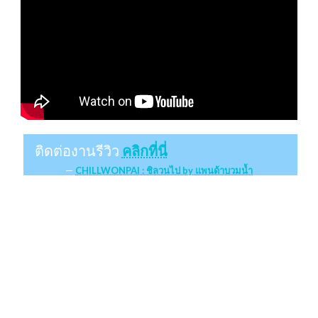
ติดต่องานรีวิว
คลิกที่นี่
CHILLWONPAI : ชิลวนไป by แพนด้าบวมน้ำ