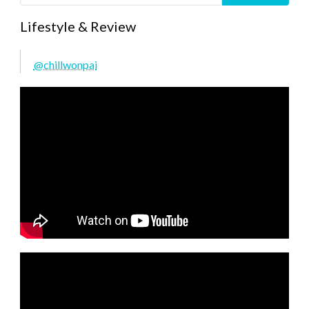
Lifestyle & Review
@chillwonpai