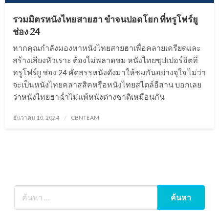
รวมมิตรหนังไทยสายฮา ขำจนปอดโยก ที่ทรูโฟร์ยู
ช่อง 24
หากคุณกำลังมองหาหนังไทยสายฮาเพื่อคลายเครียดและ
สร้างเสียงหัวเราะ ต้องไม่พลาดชม หนังไทยซุปเปอร์ฮิตที่
ทรูโฟร์ยู ช่อง 24 คัดสรรหนังดังมาให้ชมกันอย่างจุใจ ไม่ว่า
จะเป็นหนังไทยคลาสสิคหรือหนังไทยสไตล์อีสาน บอกเลย
ว่าหนังไทยฮาฉ่ำไม่แพ้หนังต่างชาติเหมือนกัน
Posted
ธันวาคม 10, 2024
CBNTEAM
on