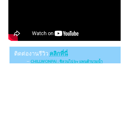
ติดต่องานรีวิว
คลิกที่นี่
CHILLWONPAI : ชิลวนไป by แพนด้าบวมน้ำ