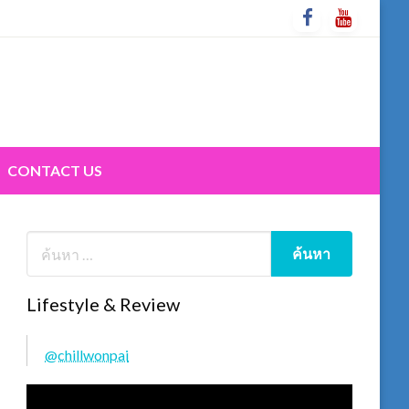
CONTACT US
Lifestyle & Review
@chillwonpai