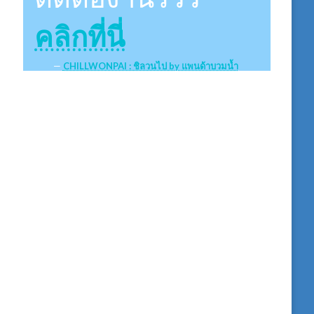
คลิกที่นี่
CHILLWONPAI : ชิลวนไป by แพนด้าบวมน้ำ