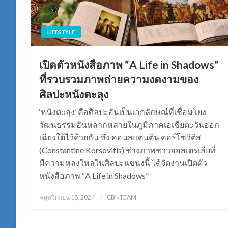
LIFESTYLE
เปิดตัวหนังสือภาพ “A Life in Shadows”
ที่รวบรวมภาพถ่ายความงดงามของ
ศิลปะหนังตะลุง
‘หนังตะลุง’ คือศิลปะอันเป็นเอกลักษณ์ที่เชื่อมโยง
วัฒนธรรมอันหลากหลายในภูมิภาคเอเชียตะวันออก
เฉียงใต้ไว้ด้วยกัน ซึ่ง คอนสแตนติน คอร์โซวิติส
(Constantine Korsovitis) ช่างภาพชาวออสเตรเลียที่
มีความหลงใหลในศิลปะแขนงนี้ ได้จัดงานเปิดตัว
หนังสือภาพ “A Life in Shadows”
Posted
พฤศจิกายน 18, 2024
CBNTEAM
on