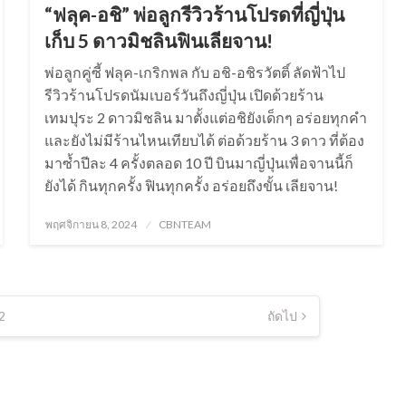
“ฟลุค-อชิ” พ่อลูกรีวิวร้านโปรดที่ญี่ปุ่น
เก็บ 5 ดาวมิชลินฟินเลียจาน!
พ่อลูกคู่ซี้ ฟลุค-เกริกพล กับ อชิ-อชิรวัตติ์ ลัดฟ้าไป
รีวิวร้านโปรดนัมเบอร์วันถึงญี่ปุ่น เปิดด้วยร้าน
เทมปุระ 2 ดาวมิชลิน มาตั้งแต่อชิยังเด็กๆ อร่อยทุกคำ
และยังไม่มีร้านไหนเทียบได้ ต่อด้วยร้าน 3 ดาว ที่ต้อง
มาซ้ำปีละ 4 ครั้งตลอด 10 ปี บินมาญี่ปุ่นเพื่อจานนี้ก็
ยังได้ กินทุกครั้ง ฟินทุกครั้ง อร่อยถึงขั้น เลียจาน!
Posted
พฤศจิกายน 8, 2024
CBNTEAM
on
2
ถัดไป