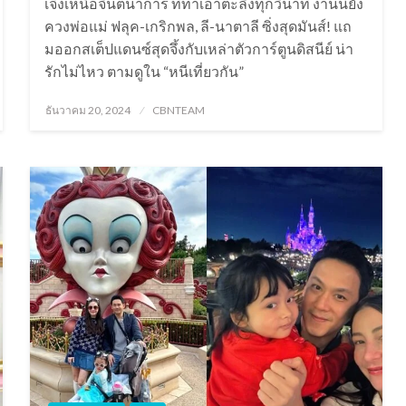
เจ๋งเหนือจินตนาการ ที่ทำเอาตะลึงทุกวินาที งานนี้ยัง
ควงพ่อแม่ ฟลุค-เกริกพล, ลี-นาตาลี ซิ่งสุดมันส์! แถ
มออกสเต็ปแดนซ์สุดจึ้งกับเหล่าตัวการ์ตูนดิสนีย์ น่า
รักไม่ไหว ตามดูใน “หนีเที่ยวกัน”
Posted
ธันวาคม 20, 2024
CBNTEAM
on