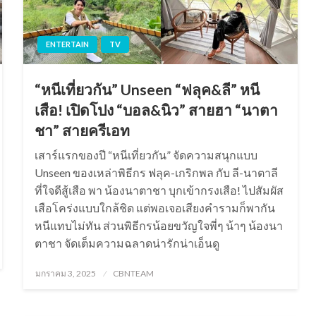
ENTERTAIN
TV
“หนีเที่ยวกัน” Unseen “ฟลุค&ลี” หนี
เสือ! เปิดโปง “บอล&นิว” สายฮา “นาตา
ชา” สายครีเอท
เสาร์แรกของปี “หนีเที่ยวกัน” จัดความสนุกแบบ
Unseen ของเหล่าพิธีกร ฟลุค-เกริกพล กับ ลี-นาตาลี
ที่ใจดีสู้เสือ พา น้องนาตาชา บุกเข้ากรงเสือ! ไปสัมผัส
เสือโคร่งแบบใกล้ชิด แต่พอเจอเสียงคำรามก็พากัน
หนีแทบไม่ทัน ส่วนพิธีกรน้อยขวัญใจพี่ๆ น้าๆ น้องนา
ตาชา จัดเต็มความฉลาดน่ารักน่าเอ็นดู
Posted
มกราคม 3, 2025
CBNTEAM
on