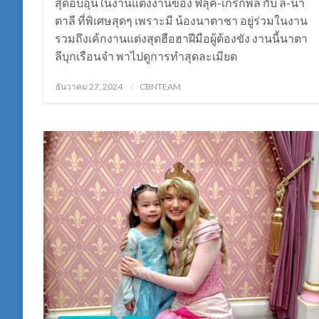
สุดอบอุ่นในงานแต่งงานของ ฟลุค-เกริกพล กับ ลี-นา
ตาลี ที่พิเศษสุดๆ เพราะมี น้องนาตาชา อยู่ร่วมในงาน
รวมถึงเค้กงานแต่งสุดฮือฮาฝีมือผู้ต้องขัง งานนี้นาตา
ลีบุกเรือนจำ พาไปดูการทำสุดละเมียด
Posted
ธันวาคม 27, 2024
CBNTEAM
on