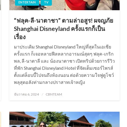
ENTERTAIN
TV
“ฟลุค-ลี-นาตาชา” ตามล่าอสูร! ผจญภัย
Shanghai Disneyland ครั้งแรกก็เป็น
เรื่อง
มาประเดิม Shanghai Disneyland ใหญ่ที่สุดในเอเชีย
ครั้งแรก ก็เจอหลายฟีลหลากอารมณ์สุดๆ ฟลุค-เกริก
พล, ลี-นาตาลี และ น้องนาตาชา เปิดทริปด้วยการรีวิว
ที่พัก Shanghai Disneyland Hotel ที่จัดเต็มเซอร์ไพรส์
ตั้งแต่ล็อบบี้ไปจนถึงห้องนอน ต่อด้วยความใจฟูดูโชว์
พลุสุดอลังท่ามกลางปราสาทเจ้าหญิง
Posted
ธันวาคม 6, 2024
CBNTEAM
on