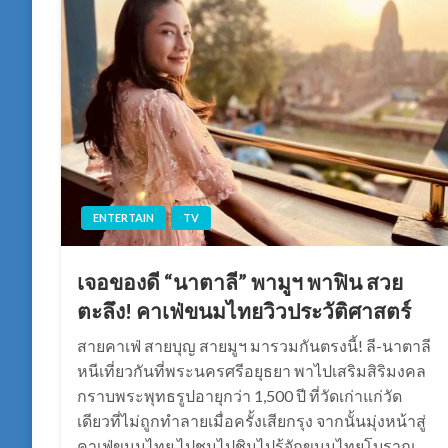
ENTERTAIN
TV
เจอของดี “นาตาลี” พามูฯ พาฟิน สวย
ตะลึง! คาเฟ่ขนมไทยวิวประวัติศาสตร์
สายคาเฟ่ สายบุญ สายมูฯ มารวมกันตรงนี้! ลี-นาตาลี
หนีเที่ยวกันที่พระนครศรีอยุธยา พาไปเสริมสิริมงคล
กราบพระพุทธรูปอายุกว่า 1,500 ปี ที่วัดเก่าแก่วัด
เดียวที่ไม่ถูกทำลายเมื่อครั้งเสียกรุง จากนั้นมุ่งหน้าสู่
คาเฟ่ขนมไทย ไปชมไปชิมไปรู้จักขนมไทยโบราณ