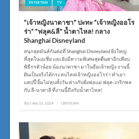
ENTERTAIN
TV
“เจ้าหญิงนาตาชา” ปะทะ “เจ้าหญิงออโร
ร่า” “ฟลุค&ลี” น้ำตาไหล! กลาง
Shanghai Disneyland
สนุกสุดมันส์กันต่อที่ Shanghai Disneyland ยิ่งใหญ่
ที่สุดในเอเชีย และยังมีความพิเศษสุดตื่นตาอีกเพียบ
พิธีกรตัวน้อย น้องนาตาชา มาในธีมเจ้าหญิง งานนี้
ฝันเป็นจริงได้กระทบไหล่เจ้าหญิงออโรร่า ทำเอา
แฮปปี้ ยิ้มไม่หุบทั้งวัน ต่างกับฝั่งพ่อแม่ ฟลุค-เกริกพล
กับ ลี-นาตาลี ที่งานนี้ถึงกับน้ำตาไหล!
Posted
ธันวาคม 13, 2024
CBNTEAM
on