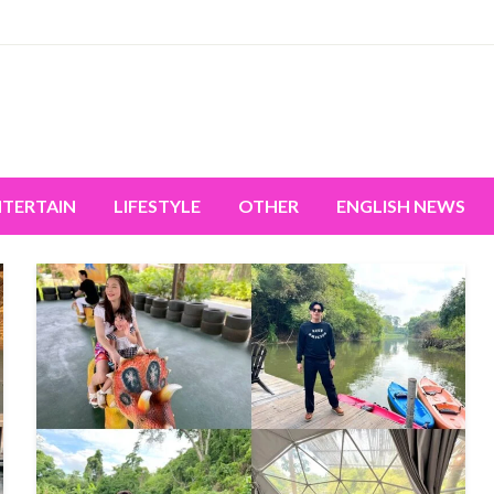
miss the world's movement.
NTERTAIN
LIFESTYLE
OTHER
ENGLISH NEWS