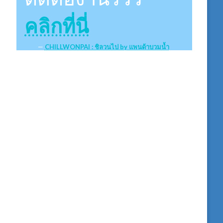
คลิกที่นี่
CHILLWONPAI : ชิลวนไป by แพนด้าบวมน้ำ