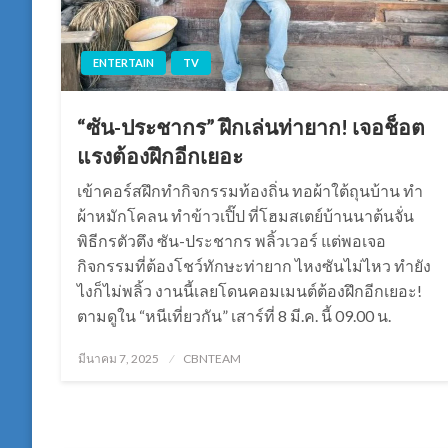
ENTERTAIN
TV
“ซัน-ประชากร” ฝึกเล่นท่ายาก! เจอช็อต
แรงต้องฝึกอีกเยอะ
เข้าคอร์สฝึกทำกิจกรรมท้องถิ่น ทอผ้าใต้ถุนบ้าน ทำ
ผ้าหมักโคลน ทำข้าวเปิ๊ป ที่โฮมสเตย์บ้านนาต้นจั่น
พิธีกรตัวตึง ซัน-ประชากร พลิ้วเวอร์ แต่พอเจอ
กิจกรรมที่ต้องโชว์ทักษะท่ายาก ไหงซันไม่ไหว ทำยัง
ไงก็ไม่พลิ้ว งานนี้เลยโดนคอมเมนต์ต้องฝึกอีกเยอะ!
ตามดูใน “หนีเที่ยวกัน” เสาร์ที่ 8 มี.ค. นี้ 09.00 น.
Posted
มีนาคม 7, 2025
CBNTEAM
on