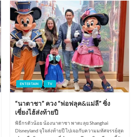
ENTERTAIN
TV
“นาตาชา” ควง “พ่อฟลุค&แม่ลี” ซิ่ง
เซี่ยงไฮ้ส่งท้ายปี
พิธีกรตัวน้อย น้องนาตาชา พาตะลุย Shanghai
Disneyland จุใจส่งท้ายปี ไปเจอกับความมหัศจรรย์สุด