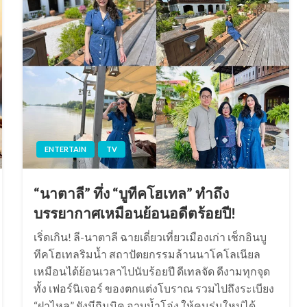
ENTERTAIN
TV
“นาตาลี” ทึ่ง “บูทีคโฮเทล” ทำถึง
บรรยากาศเหมือนย้อนอดีตร้อยปี!
เริ่ดเกิน! ลี-นาตาลี ฉายเดี่ยวเที่ยวเมืองเก่า เช็กอินบู
ทีคโฮเทลริมน้ำ สถาปัตยกรรมล้านนาโคโลเนียล
เหมือนได้ย้อนเวลาไปนับร้อยปี ดีเทลจัด ดีงามทุกจุด
ทั้ง เฟอร์นิเจอร์ ของตกแต่งโบราณ รวมไปถึงระเบียง
“ฝาไหล” ยังมีกิมมิค อาบน้ำโอ่ง ให้คนรุ่นใหม่ได้