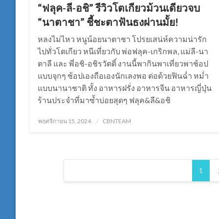
“ฟลุค-ลี-อชิ” รีวิวโตเกียวม้วนเดียวจบ
“นาตาชา” ชี้ชะตาฟันธงผ่านมั้ย!
หลงไม่ไหว หนูน้อยนาตาชา โปรยเสน่ห์ความน่ารัก
ไปทั่วโตเกียว หนีเที่ยวกับ พ่อฟลุค-เกริกพล, แม่ลี-นา
ตาลี และ พี่อชิ-อชิรวัตติ์ งานนี้พากินพาเที่ยวพาช้อป
แบบจุกๆ ช้อปเองถือเองนักเลงพอ ต่อด้วยฟินฉ่ำ หม่ำ
แบบนานาชาติ ทั้ง อาหารฝรั่ง อาหารจีน อาหารญี่ปุ่น
ร้านประจำที่มาซ้ำบ่อยสุดๆ ฟลุค&ลี&อชิ
Posted
พฤศจิกายน 15, 2024
CBNTEAM
on
Posts
1
pagination