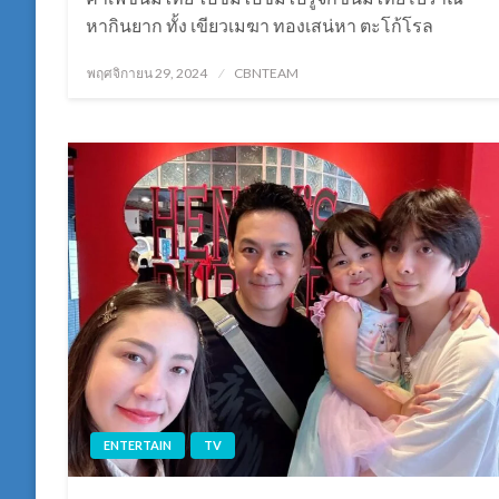
หากินยาก ทั้ง เขียวเมฆา ทองเสน่หา ตะโก้โรล
Posted
พฤศจิกายน 29, 2024
CBNTEAM
on
ENTERTAIN
TV