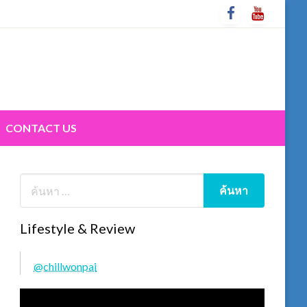
CONTACT US
Lifestyle & Review
@chillwonpai