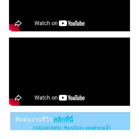
ติดต่องานรีวิว
คลิกที่นี่
CHILLWONPAI : ชิลวนไป by แพนด้าบวมน้ำ