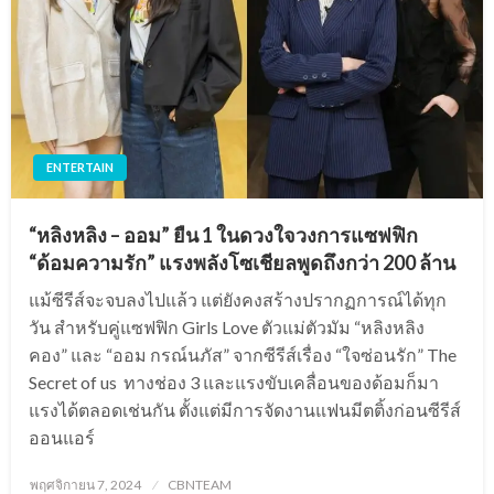
ENTERTAIN
“หลิงหลิง – ออม” ยืน 1 ในดวงใจวงการแซฟฟิก
“ด้อมความรัก” แรงพลังโซเชียลพูดถึงกว่า 200 ล้าน
แม้ซีรีส์จะจบลงไปแล้ว แต่ยังคงสร้างปรากฏการณ์ได้ทุก
วัน สำหรับคู่แซฟฟิก Girls Love ตัวแม่ตัวมัม “หลิงหลิง
คอง” และ “ออม กรณ์นภัส” จากซีรีส์เรื่อง “ใจซ่อนรัก” The
Secret of us ทางช่อง 3 และแรงขับเคลื่อนของด้อมก็มา
แรงได้ตลอดเช่นกัน ตั้งแต่มีการจัดงานแฟนมีตติ้งก่อนซีรีส์
ออนแอร์
Posted
พฤศจิกายน 7, 2024
CBNTEAM