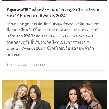
ที่สุดแห่งปี!! “หลิงหลิง – ออม” ควงคู่รับ 3 รางวัลจาก
งาน “Y Entertain Awards 2024”
สร้างปรากฏการณ์ต่อเนื่องไม่หยุดสำหรับ 2 นักแสดงสาว
ที่มาแรงที่สุดในปีนี้อย่าง “หลิงหลิง คอง” และ “ออม กรณ์
นภัส” จากซีรีส์ ใจซ่อนรัก The Secret of us ทางช่อง 3
ล่าสุดควงคู่กันขึ้นรับรางวัลที่งานประกาศรางวัล “Y
Entertain Awards 2024” ซึ่งจัดโดยบริษัท อสมท จำกัด
(มหาชน)
Posted
ธันวาคม 2, 2024
CBNTEAM
on