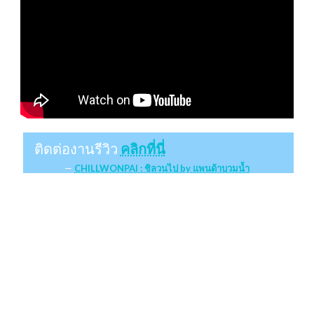
ติดต่องานรีวิว
คลิกที่นี่
CHILLWONPAI : ชิลวนไป by แพนด้าบวมน้ำ