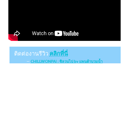
ติดต่องานรีวิว
คลิกที่นี่
CHILLWONPAI : ชิลวนไป by แพนด้าบวมน้ำ