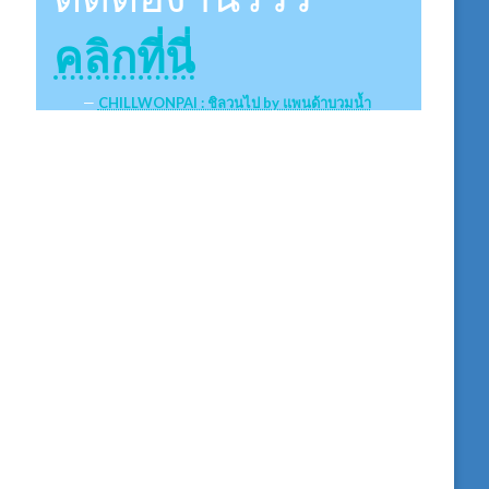
คลิกที่นี่
CHILLWONPAI : ชิลวนไป by แพนด้าบวมน้ำ