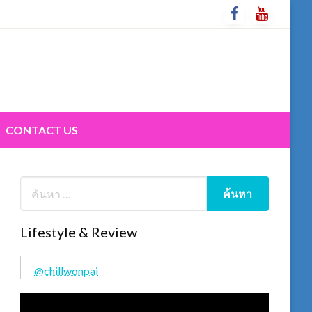
CONTACT US
Lifestyle & Review
@chillwonpai