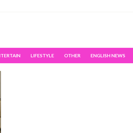
miss the world's movement.
NTERTAIN
LIFESTYLE
OTHER
ENGLISH NEWS