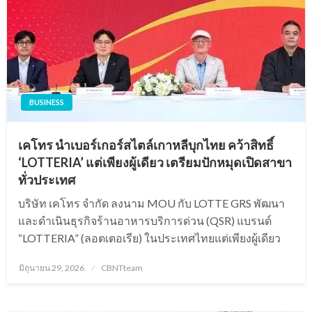
BUSINESS
เคโทร นำเบอร์เกอร์สไตล์เกาหลีบุกไทย คว้าสิทธิ์
‘LOTTERIA’ แต่เพียงผู้เดียว เตรียมปักหมุดเปิดสาขา
ทั่วประเทศ
บริษัท เคโทร จำกัด ลงนาม MOU กับ LOTTE GRS พัฒนา
และดำเนินธุรกิจร้านอาหารบริการด่วน (QSR) แบรนด์
“LOTTERIA” (ลอตเตอเรีย) ในประเทศไทยแต่เพียงผู้เดียว
Posted
มิถุนายน 29, 2026
CBNTteam
on