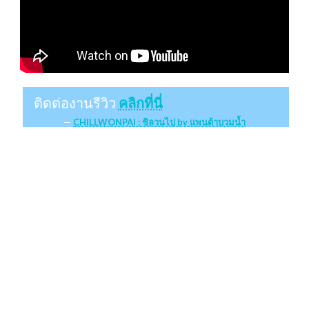
ติดต่องานรีวิว
คลิกที่นี่
CHILLWONPAI : ชิลวนไป by แพนด้าบวมน้ำ