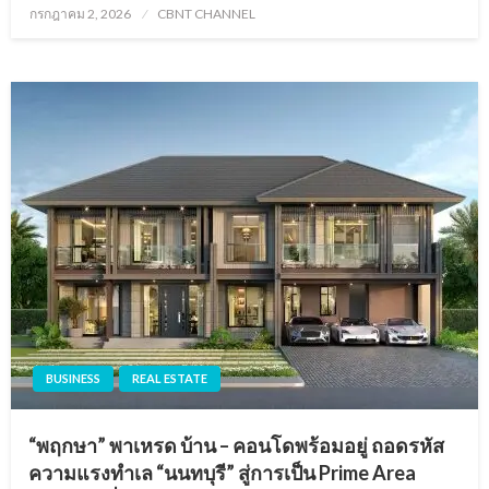
Posted
กรกฎาคม 2, 2026
CBNT CHANNEL
on
BUSINESS
REAL ESTATE
“พฤกษา” พาเหรด บ้าน – คอนโดพร้อมอยู่ ถอดรหัส
ความแรงทำเล “นนทบุรี” สู่การเป็น Prime Area