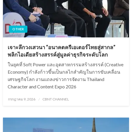
OTHER
เจาะลึกวงเสวนา “อนาคตครีเอเตอร์ไทยสู่สากล”
พลิกไอเดียสร้างสรรค์สู่มูลค่าธุรกิจระดับโลก
ในยุคที่ Soft Power และอุตสาหกรรมสร้างสรรค์ (Creative
Economy) กำลังก้าวขึ้นเป็นกลไกสำคัญในการขับเคลื่อน
เศรษฐกิจโลก งานแถลงข่าวการจัดงาน Thailand
Character and Content Expo 2026
Posted
กรกฎาคม 9, 2026
CBNT CHANNEL
on