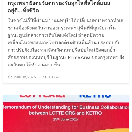
กรุงเทพฯ ฝั่งตะวันตก รองรับทุกไลฟ์สไตล์แบบ
อยู่ดี… ทั้งชีวิต
ในช่วงไม่กี่ปีที่ผ่านมา “นนทบุรี” ได้เปลี่ยนบทบาทจากทำเล
ชานเมืองฝั่งตะวันตกของกรุงเทพฯ สู่พื้นที่ที่ถูกจับตาใน
ฐานะศูนย์กลางการเติบโตแห่งใหม่ ล่าสุดมีความ
เคลื่อนไหวของเมกะโปรเจกต์ระดับหมื่นล้าน ประกอบกับ
การปรับผังเมืองรวมจังหวัดนนทบุรีฉบับใหม่ ยิ่งตอกย้ำ
ศักยภาพของนนทบุรี ในฐานะ Prime Area ของกรุงเทพฯ ฝั่ง
ตะวันตก ได้ชัดเจนมากขึ้น
Posted
มิถุนายน 30, 2026
CBNTteam
on