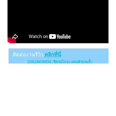
ติดต่องานรีวิว
คลิกที่นี่
CHILLWONPAI : ชิลวนไป by แพนด้าบวมน้ำ