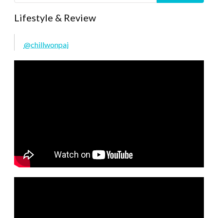
Lifestyle & Review
@chillwonpai