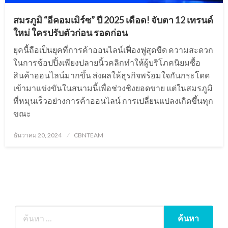
สมรภูมิ “อีคอมเมิร์ซ” ปี 2025 เดือด! จับตา 12 เทรนด์
ใหม่ ใครปรับตัวก่อน รอดก่อน
ยุคนี้ถือเป็นยุคที่การค้าออนไลน์เฟื่องฟูสุดขีด ความสะดวก
ในการช้อปปิ้งเพียงปลายนิ้วคลิกทำให้ผู้บริโภคนิยมซื้อ
สินค้าออนไลน์มากขึ้น ส่งผลให้ธุรกิจพร้อมใจกันกระโดด
เข้ามาแข่งขันในสนามนี้เพื่อช่วงชิงยอดขาย แต่ในสมรภูมิ
ที่หมุนเร็วอย่างการค้าออนไลน์ การเปลี่ยนแปลงเกิดขึ้นทุก
ขณะ
Posted
ธันวาคม 20, 2024
CBNTEAM
on