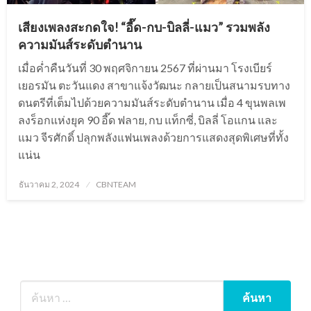
เสียงเพลงสะกดใจ! “อี๊ด-กบ-บิลลี่-แมว” รวมพลัง
ความมันส์ระดับตำนาน
เมื่อค่ำคืนวันที่ 30 พฤศจิกายน 2567 ที่ผ่านมา โรงเบียร์
เยอรมัน ตะวันแดง สาขาแจ้งวัฒนะ กลายเป็นสนามรบทาง
ดนตรีที่เต็มไปด้วยความมันส์ระดับตำนาน เมื่อ 4 ขุนพลเพ
ลงร็อกแห่งยุค 90 อี๊ด ฟลาย, กบ แท็กซี่, บิลลี่ โอแกน และ
แมว จีรศักดิ์ ปลุกพลังแฟนเพลงด้วยการแสดงสุดพิเศษที่ทั้ง
แน่น
Posted
ธันวาคม 2, 2024
CBNTEAM
on