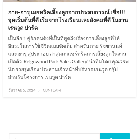
กาย-ฮารุ เผยทริคเลี้ยงลูกจากประสบการณ์ เชื่อ!!!
จุดเริ่มต้นที่ดี เริ่มจากโรงเรียนและสังคมที่ดี ในงาน
เรนวูด ปาร์ค
เป็นอีก 1 คู่รักคนดังที่เป็นที่พูดถึงเรื่องการเลี้ยงลูกที่ให้
อิสระในการใช้ชีวิตแบบจัดเต็ม สำหรับ กาย รัชชานนท์
และ ฮารุ สุประกอบ ล่าสุดมาเเชร์ทริคการเลี้ยงลูกในงาน
เปิดตัว ‘Reignwood Park Sales Gallery’ นำทีมโดย คุณวรพ
นิต รวยรุ่งเรือง ประธานเจ้าหน้าที่บริหาร เรนวูด กรุ๊ป
สำหรับโครงการ เรนวูด ปาร์ค
Posted
ธันวาคม 5, 2024
CBNTEAM
on