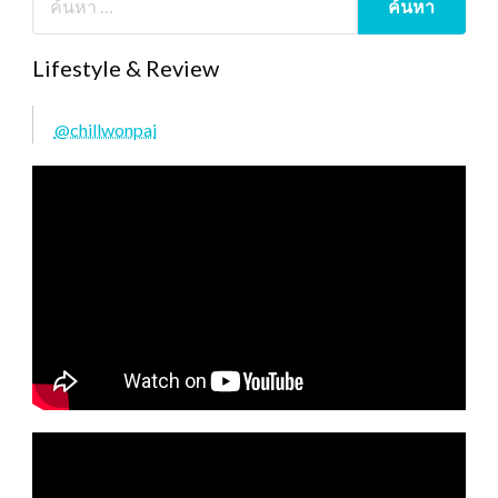
Lifestyle & Review
@chillwonpai