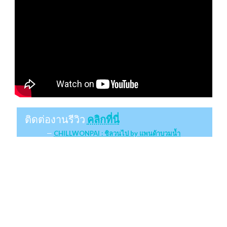
ติดต่องานรีวิว
คลิกที่นี่
CHILLWONPAI : ชิลวนไป by แพนด้าบวมน้ำ