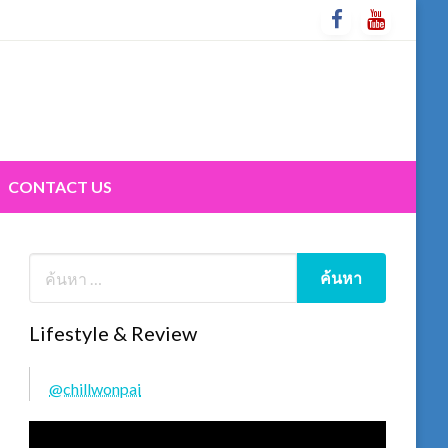
CONTACT US
Lifestyle & Review
@chillwonpai