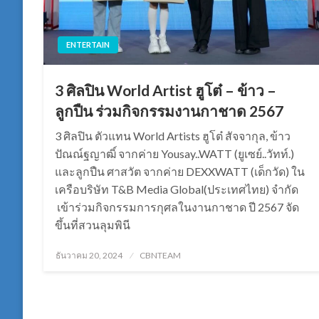
ENTERTAIN
3 ศิลปิน World Artist ฮูโต๋ – ข้าว –
ลูกปืน ร่วมกิจกรรมงานกาชาด 2567
3 ศิลปิน ตัวแทน World Artists ฮูโต๋ สัจจากุล, ข้าว
ปัณณ์ฐญาฒิ์ จากค่าย Yousay..WATT (ยูเซย์..วัทท์.)
และลูกปืน ศาสวัต จากค่าย DEXXWATT (เด็กวัด) ใน
เครือบริษัท T&B Media Global(ประเทศไทย) จำกัด
เข้าร่วมกิจกรรมการกุศลในงานกาชาด ปี 2567 จัด
ขึ้นที่สวนลุมพินี
Posted
ธันวาคม 20, 2024
CBNTEAM
on