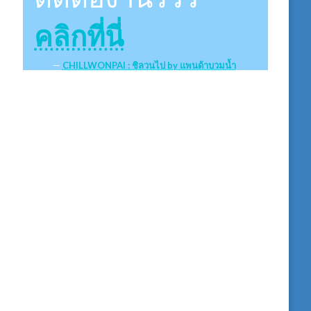
คลิกที่นี่
CHILLWONPAI : ชิลวนไป by แพนด้าบวมน้ำ