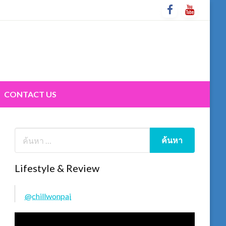
CONTACT US
Lifestyle & Review
@chillwonpai