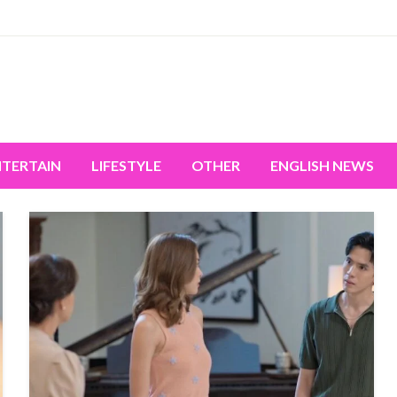
miss the world's movement.
NTERTAIN
LIFESTYLE
OTHER
ENGLISH NEWS