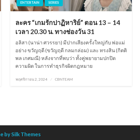
ENTERTAIN
SERIES
ละคร “เกมรักปาฏิหาริย์” ตอน 13 – 14
เวลา 20.30 น. ทางช่องวัน 31
อลิสา (นาน่า ศวรรยา) มีปากเสียงครั้งใหญ่กับ พ่อแม่
อย่าง ขวัญฤดี (ขวัญฤดี กลมกล่อม) และ ทรงสิน (กิตติ
พล เกศมณี) หลังจากที่พบว่า ทั้งคู่พยายามปกปิด
ความผิด ในการทำธุรกิจผิดกฎหมาย
Posted
พฤศจิกายน 2, 2024
CBNTEAM
on
 by Silk Themes