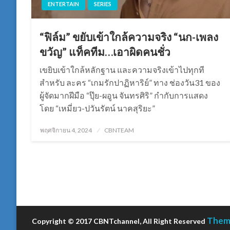
ENTERTAIN
SERIES
“ฟิล์ม” ขยับเข้าใกล้ความจริง “นก-เพลง
ขวัญ” แท็คทีม…เอาผิดคนชั่ว
เขยิบเข้าใกล้หลักฐาน และความจริงเข้าไปทุกที
สำหรับ ละคร “เกมรักปาฏิหาริย์” ทาง ช่องวัน31 ของ
ผู้จัดมากฝีมือ “ปุ๊ย-ผอูน จันทรศิริ” กำกับการแสดง
โดย “เหมี่ยว-ปวันรัตน์ นาคสุริยะ”
Posted
พฤศจิกายน 4, 2024
CBNTEAM
on
Theme
Copyright © 2017 CBNTchannel, All Right Reserved