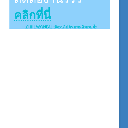
คลิกที่นี่
CHILLWONPAI : ชิลวนไป by แพนด้าบวมน้ำ