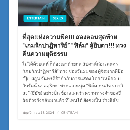
ENTERTAIN
SERIES
ที่สุดแห่งความพีค!!! สองตอนสุดท้าย
“เกมรักปาฏิหาริย์” “ฟิล์ม” สู้ยิบตา!!! ทวง
คืนความยุติธรรม
ไม่ได้ด้วยเล่ห์ ก็ต้องเอาด้วยกล สัปดาห์ก่อน ละคร
“เกมรักปาฏิหาริย์” ทาง ช่องวัน31 ของ ผู้จัดมากฝีมือ
“ปุ๊ย-ผอูน จันทรศิริ” กำกับการแสดง โดย “เหมี่ยว-ป
วันรัตน์ นาคสุริยะ” พระเอกหนุ่ม “ฟิล์ม-ธนภัทร กาวิ
ละ” (ธีธัช) อย่างปั่น ซ้อนแผนว่า ความทรงจำของธี
ธัชตัวจริงกลับมาแล้ว ที่ไหนได้ ยังคงเป็น ร่างธีธัช
Posted
พฤศจิกายน 18, 2024
CBNTEAM
on