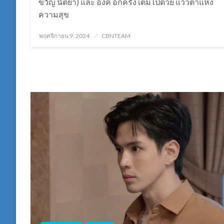
ขวัญ นัตยา) และ อิงค์ อีกครั้ง เต็มไปด้วย แววตาแห่ง
ความสุข
Posted
พฤศจิกายน 9, 2024
CBNTEAM
on