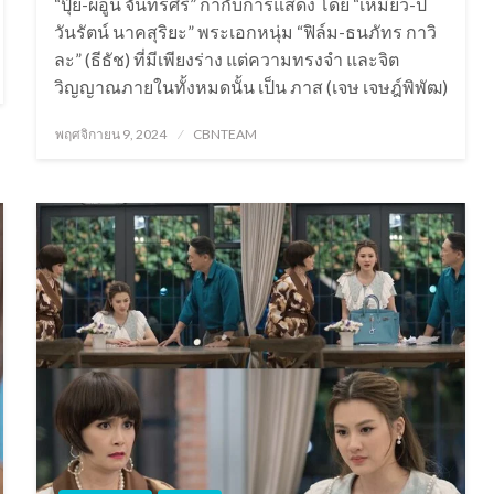
“ปุ๊ย-ผอูน จันทรศิริ” กำกับการแสดง โดย “เหมี่ยว-ป
วันรัตน์ นาคสุริยะ” พระเอกหนุ่ม “ฟิล์ม-ธนภัทร กาวิ
ละ” (ธีธัช) ที่มีเพียงร่าง แต่ความทรงจำ และจิต
วิญญาณภายในทั้งหมดนั้น เป็น ภาส (เจษ เจษฎ์พิพัฒ)
Posted
พฤศจิกายน 9, 2024
CBNTEAM
on