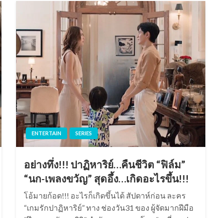
ENTERTAIN
SERIES
อย่างทึ่ง!!! ปาฏิหาริย์…คืนชีวิต “ฟิล์ม”
“นก-เพลงขวัญ” สุดอึ้ง…เกิดอะไรขึ้น!!!
โอ้มายก้อด!!! อะไรก็เกิดขึ้นได้ สัปดาห์ก่อน ละคร
“เกมรักปาฏิหาริย์” ทาง ช่องวัน31 ของ ผู้จัดมากฝีมือ