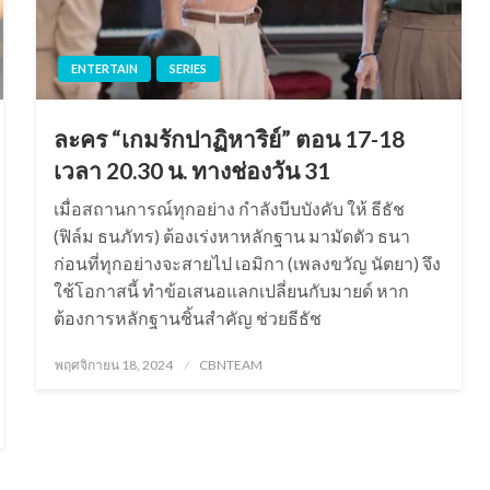
ENTERTAIN
SERIES
ละคร “เกมรักปาฏิหาริย์” ตอน 17-18
เวลา 20.30 น. ทางช่องวัน 31
เมื่อสถานการณ์ทุกอย่าง กำลังบีบบังคับ ให้ ธีธัช
(ฟิล์ม ธนภัทร) ต้องเร่งหาหลักฐาน มามัดตัว ธนา
ก่อนที่ทุกอย่างจะสายไป เอมิกา (เพลงขวัญ นัตยา) จึง
ใช้โอกาสนี้ ทำข้อเสนอแลกเปลี่ยนกับมายด์ หาก
ต้องการหลักฐานชิ้นสำคัญ ช่วยธีธัช
Posted
พฤศจิกายน 18, 2024
CBNTEAM
on