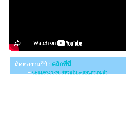
ติดต่องานรีวิว
คลิกที่นี่
CHILLWONPAI : ชิลวนไป by แพนด้าบวมน้ำ