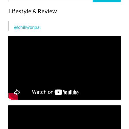
Lifestyle & Review
@chillwonpai