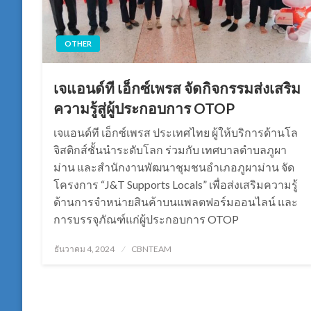
OTHER
เจแอนด์ที เอ็กซ์เพรส จัดกิจกรรมส่งเสริม
ความรู้สู่ผู้ประกอบการ OTOP
เจแอนด์ที เอ็กซ์เพรส ประเทศไทย ผู้ให้บริการด้านโล
จิสติกส์ชั้นนำระดับโลก ร่วมกับ เทศบาลตำบลภูผา
ม่าน และสำนักงานพัฒนาชุมชนอำเภอภูผาม่าน จัด
โครงการ “J&T Supports Locals” เพื่อส่งเสริมความรู้
ด้านการจำหน่ายสินค้าบนแพลตฟอร์มออนไลน์ และ
การบรรจุภัณฑ์แก่ผู้ประกอบการ OTOP
Posted
ธันวาคม 4, 2024
CBNTEAM
on