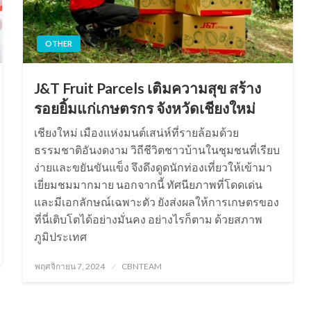
OTHER
J&T Fruit Parcels เติมความสุข สร้าง
รอยยิ้มแก่เกษตรกร จังหวัดเชียงใหม่
เชียงใหม่ เมืองแห่งมนต์เสน่ห์ที่รายล้อมด้วย
ธรรมชาติอันงดงาม วิถีชีวิตชาวบ้านในชุมชนที่เรียบ
ง่ายและขยันขันแข็ง จึงดึงดูดนักท่องเที่ยวให้เข้ามา
เยี่ยมชมมากมาย นอกจากนี้ ทัศนียภาพที่โดดเด่น
และมีเอกลักษณ์เฉพาะตัว ยังส่งผลให้การเกษตรของ
ที่นี่เติบโตได้อย่างมั่นคง อย่างไรก็ตาม ด้วยสภาพ
ภูมิประเทศ
Posted
พฤศจิกายน 7, 2024
CBNTEAM
on