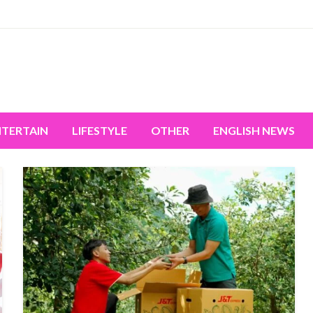
miss the world's movement.
NTERTAIN
LIFESTYLE
OTHER
ENGLISH NEWS