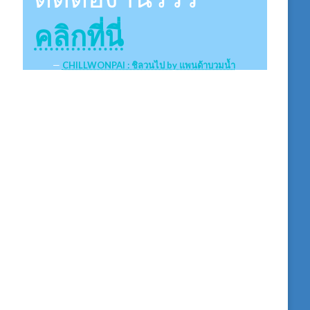
คลิกที่นี่
CHILLWONPAI : ชิลวนไป by แพนด้าบวมน้ำ