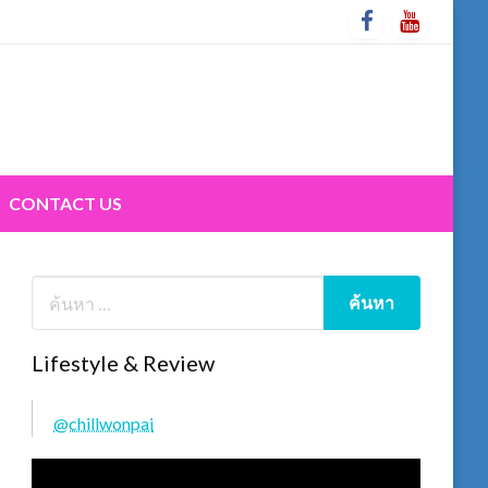
CONTACT US
Lifestyle & Review
@chillwonpai