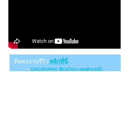
ติดต่องานรีวิว
คลิกที่นี่
CHILLWONPAI : ชิลวนไป by แพนด้าบวมน้ำ