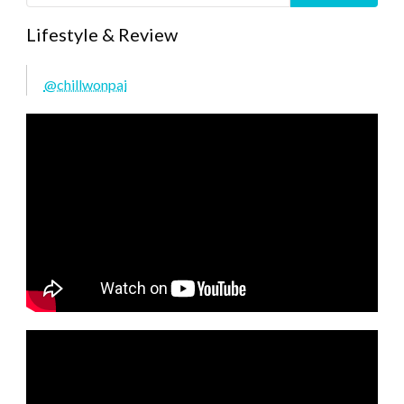
Lifestyle & Review
@chillwonpai