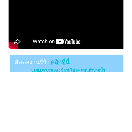
ติดต่องานรีวิว
คลิกที่นี่
CHILLWONPAI : ชิลวนไป by แพนด้าบวมน้ำ