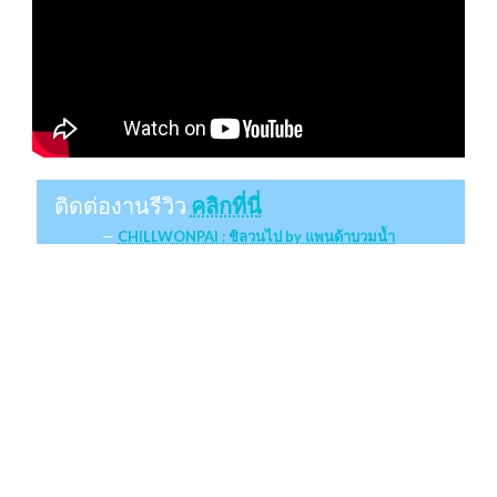
ติดต่องานรีวิว
คลิกที่นี่
CHILLWONPAI : ชิลวนไป by แพนด้าบวมน้ำ