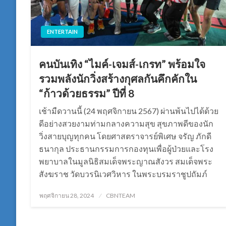
ENTERTAIN
คนบันเทิง “ไมค์-เจมส์-เกรท” พร้อมใจ
รวมพลังนักวิ่งสร้างกุศลกันคึกคักใน
“ก้าวด้วยธรรม” ปีที่ 8
เช้ามืดวานนี้ (24 พฤศจิกายน 2567) ผ่านพ้นไปได้ด้วย
ดีอย่างสวยงามท่ามกลางความสุข สุขภาพดีของนัก
วิ่งสายบุญทุกคน โดยศาสตราจารย์พิเศษ จรัญ ภักดี
ธนากุล ประธานกรรมการกองทุนเพื่อผู้ป่วยและโรง
พยาบาลในมูลนิธิสมเด็จพระญาณสังวร สมเด็จพระ
สังฆราช วัดบวรนิเวศวิหาร ในพระบรมราชูปถัมภ์
Posted
พฤศจิกายน 28, 2024
CBNTEAM
on