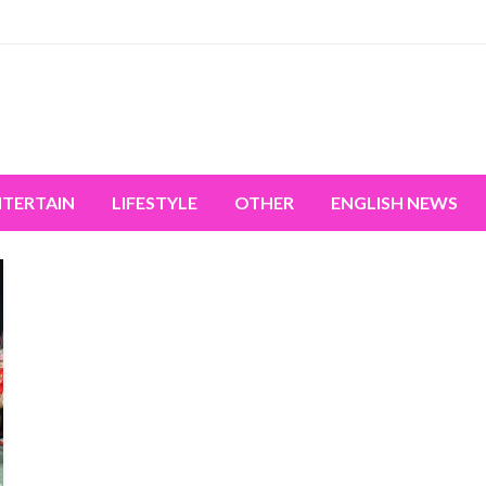
miss the world's movement.
NTERTAIN
LIFESTYLE
OTHER
ENGLISH NEWS