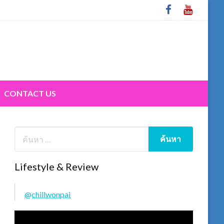
CONTACT US
Lifestyle & Review
@chillwonpai