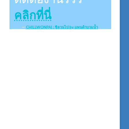
คลิกที่นี่
CHILLWONPAI : ชิลวนไป by แพนด้าบวมน้ำ