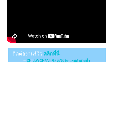
ติดต่องานรีวิว
คลิกที่นี่
CHILLWONPAI : ชิลวนไป by แพนด้าบวมน้ำ