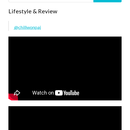
Lifestyle & Review
@chillwonpai