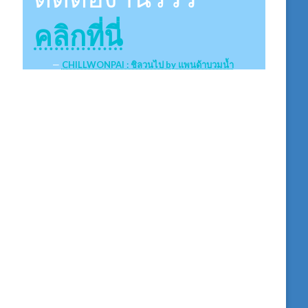
คลิกที่นี่
CHILLWONPAI : ชิลวนไป by แพนด้าบวมน้ำ