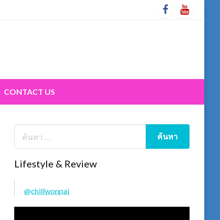
CONTACT US
Lifestyle & Review
@chillwonpai