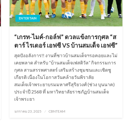
ENTERTAIN
“เกรท-ไมค์-กอล์ฟ” ดวลแข้งการกุศล “ส
ตาร์ ไรเดอร์ เอฟซี VS บ้านสมเด็จ เอฟซี”
สุดปังอลังการ!! งานที่ชาวบ้านสมเด็จฯรอคอยและไม่
เคยพลาด สำหรับ “บ้านสมเด็จเฟสติวัล” กิจกรรมการ
กุศล สานสรรพศาสตร์ เสริมสร้างชุมชนและเชิดชู
เกียรติ เนื่องในโอกาสวันคล้ายวันพิราลัย
สมเด็จเจ้าพระยาบรมมหาศรีสุริยวงศ์ (ช่วง บุนนาค)
ประจำปี 2568 ที่ มหาวิทยาลัยราชภัฏบ้านสมเด็จ
เจ้าพระยา
Posted
มกราคม 23, 2025
CBNTEAM
on