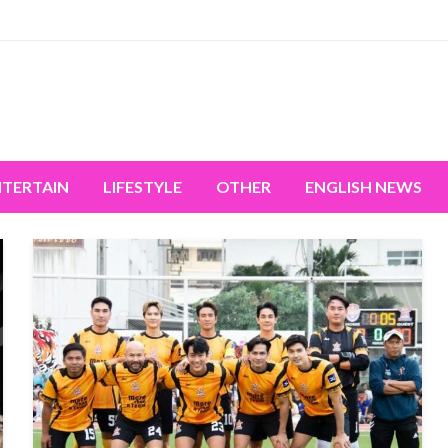
miss the world's movement.
NTERTAIN
LIFESTYLE
OTHER
ENGLISH NEWS