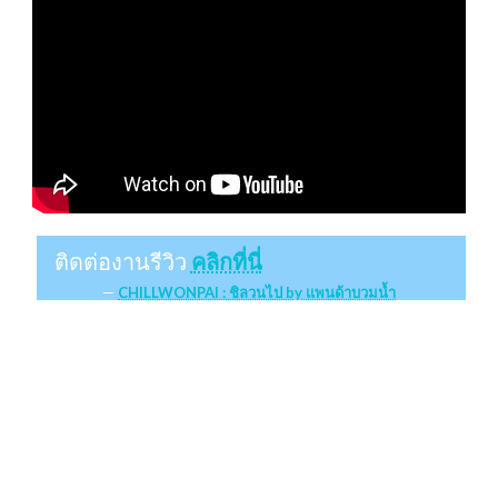
ติดต่องานรีวิว
คลิกที่นี่
CHILLWONPAI : ชิลวนไป by แพนด้าบวมน้ำ