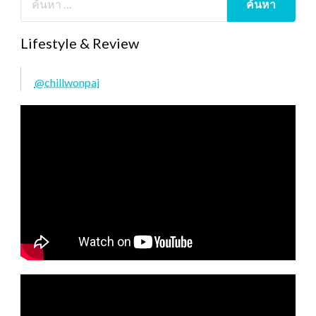
Lifestyle & Review
@chillwonpai