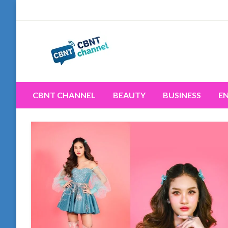
Skip
to
content
Connecting the world for you, clearer than ever. Never 
CBNT CHANNEL
CBNT CHANNEL
BEAUTY
BUSINESS
E