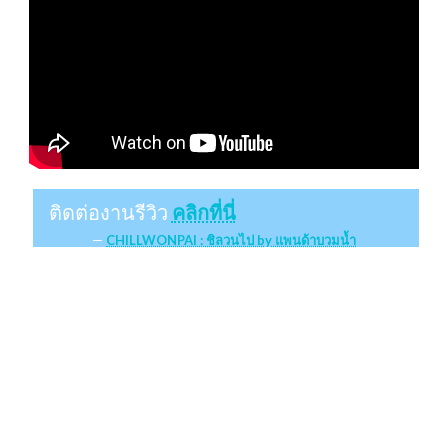
ติดต่องานรีวิว
คลิกที่นี่
CHILLWONPAI : ชิลวนไป by แพนด้าบวมน้ำ