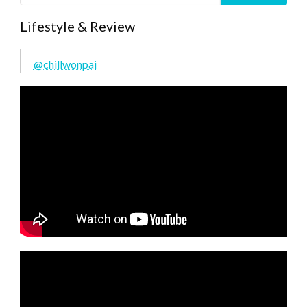
Lifestyle & Review
@chillwonpai