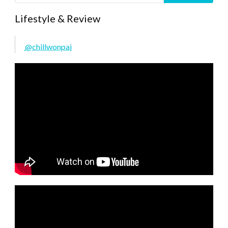
Lifestyle & Review
@chillwonpai