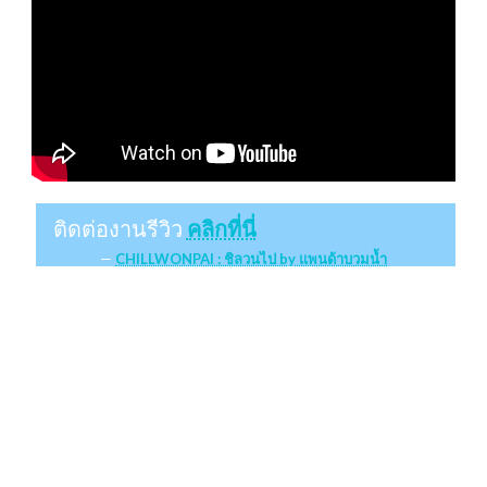
ติดต่องานรีวิว
คลิกที่นี่
CHILLWONPAI : ชิลวนไป by แพนด้าบวมน้ำ