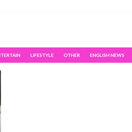
miss the world's movement.
NTERTAIN
LIFESTYLE
OTHER
ENGLISH NEWS