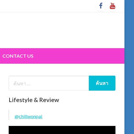
CONTACT US
Lifestyle & Review
@chillwonpai