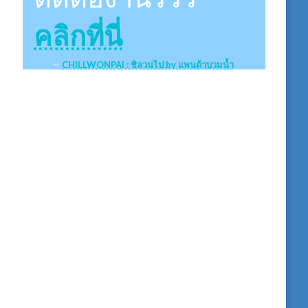
คลิกที่นี่
CHILLWONPAI : ชิลวนไป by แพนด้าบวมน้ำ