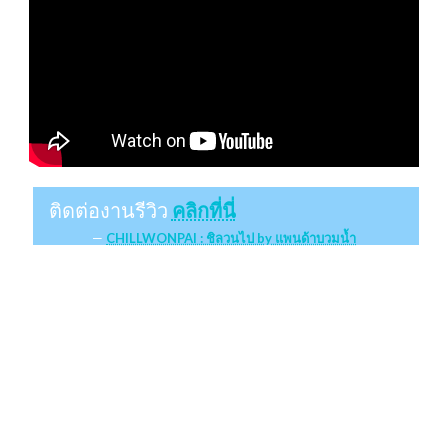
ติดต่องานรีวิว
คลิกที่นี่
CHILLWONPAI : ชิลวนไป by แพนด้าบวมน้ำ