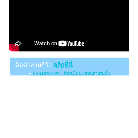
ติดต่องานรีวิว
คลิกที่นี่
CHILLWONPAI : ชิลวนไป by แพนด้าบวมน้ำ