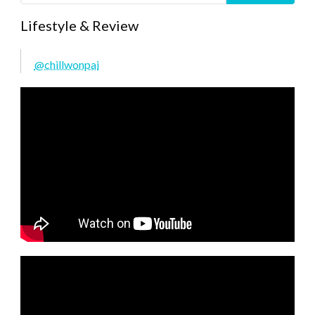
Lifestyle & Review
@chillwonpai