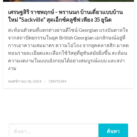
เศรษฐสิริ ราชพฤกษ์ – พรานนก บ้านเดี่ยวแบบบ้าน
ใหม่ “Sackville” สุดเอ็กซ์คลูซีฟ เพียง 35 ยูนิต
สะท้อนตัวตนที่แตกต่างผ่านดีไซน์ Georgian แรงบันดาลใจ
จากสถาปัตยกรรมในยุค British Georgian เอกลักษณ์อยู่ที่
การเอาความสมมาตร ความโอ่โถง​ จากยุคคลาสสิก มาลด
ทอนรายละเอียด​​และเลือกใช้วัสดุที่ดูทันสมัยยิ่ง​ขึ้น สะท้อน
ความงดงามในแบบอังกฤษได้อย่างสมบูรณ์แบบ​ และสง่า
งาม
Posted
พฤศจิกายน 18, 2024
CBNTEAM
on