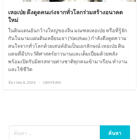
เหอเป่ย ดึงดูดคนเก่งจากทั่วโลกร่วมสร้างอนาคต
ใหม่
ในดินแดนอันกว้างใหญ่ของจีน มณฑลเหอเป่ย หรือที่รู้จัก
กันในนามแผ่นดินเหยียนเจา (Yanzhao ) กำลังดึงดูดความ
สนใจจากทั่วโลกด้วยเสน่ห์อันเป็นเอกลักษณ์ เหอเป่ย ดิน
แดนที่มีประวัติศาสตร์ยาวนานและเต็มเปี่ยมด้วยพลัง
พร้อมเปิดรับมิตรสหายต่างชาติทุกคนเข้ามาเรียน ทำงาน
และใช้ชีวิต
Posted
ธันวาคม 8, 2024
CBNTEAM
on