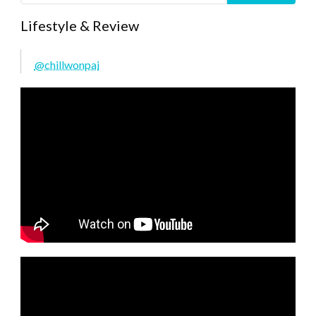
Lifestyle & Review
@chillwonpai