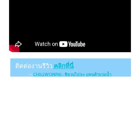
ติดต่องานรีวิว
คลิกที่นี่
CHILLWONPAI : ชิลวนไป by แพนด้าบวมน้ำ