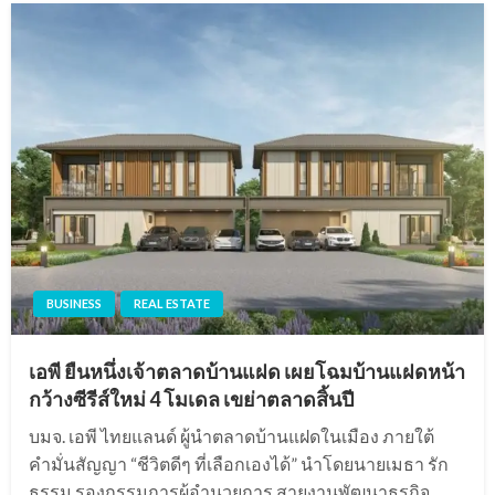
BUSINESS
REAL ESTATE
เอพี ยืนหนึ่งเจ้าตลาดบ้านแฝด เผยโฉมบ้านแฝดหน้า
กว้างซีรีส์ใหม่ 4 โมเดล เขย่าตลาดสิ้นปี
บมจ. เอพี ไทยแลนด์ ผู้นำตลาดบ้านแฝดในเมือง ภายใต้
คำมั่นสัญญา “ชีวิตดีๆ ที่เลือกเองได้” นำโดยนายเมธา รัก
ธรรม รองกรรมการผู้อำนวยการ สายงานพัฒนาธุรกิจ