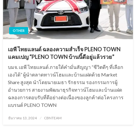
OTHER
เอพี ไทยแลนด์ ฉลองความสำเร็จ PLENO TOWN
แคมเปญ “PLENO TOWN บ้านนี้ดีอยู่แล้วรวย”
บมจ. เอพี ไทยแลนด์ ภายใต้คำมั่นสัญญา “ชีวิตดีๆ ที่เลือก
เองได้” ผู้นำตลาดทาวน์โฮมและบ้านแฝดด้วย Market
Share สูงสุด นำโดยนายเมธา รักธรรม รองกรรมการผู้
อำนวยการ สายงานพัฒนาธุรกิจทาวน์โฮมและบ้านแฝด
ฉลองการตอบรับที่ดีอย่างต่อเนื่องของลูกค้าต่อโครงการ
แบรนด์ PLENO TOWN
Posted
ธันวาคม 13, 2024
CBNTEAM
on