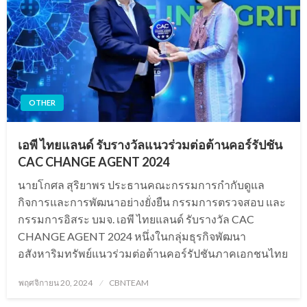
OTHER
เอพี ไทยแลนด์ รับรางวัลแนวร่วมต่อต้านคอร์รัปชัน
CAC CHANGE AGENT 2024
นายโกศล สุริยาพร ประธานคณะกรรมการกำกับดูแล
กิจการและการพัฒนาอย่างยั่งยืน กรรมการตรวจสอบ และ
กรรมการอิสระ บมจ. เอพี ไทยแลนด์ รับรางวัล CAC
CHANGE AGENT 2024 หนึ่งในกลุ่มธุรกิจพัฒนา
อสังหาริมทรัพย์แนวร่วมต่อต้านคอร์รัปชันภาคเอกชนไทย
Posted
พฤศจิกายน 20, 2024
CBNTEAM
on