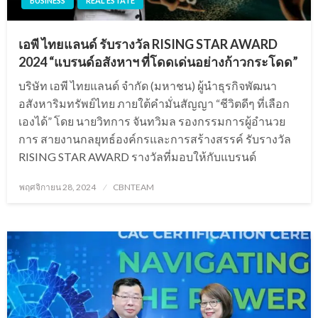
BUSINESS
REAL ESTATE
เอพี ไทยแลนด์ รับรางวัล RISING STAR AWARD
2024 “แบรนด์อสังหาฯ ที่โดดเด่นอย่างก้าวกระโดด”
บริษัท เอพี ไทยแลนด์ จำกัด (มหาชน) ผู้นำธุรกิจพัฒนา
อสังหาริมทรัพย์ไทย ภายใต้คำมั่นสัญญา “ชีวิตดีๆ ที่เลือก
เองได้” โดย นายวิทการ จันทวิมล รองกรรมการผู้อำนวย
การ สายงานกลยุทธ์องค์กรและการสร้างสรรค์ รับรางวัล
RISING STAR AWARD รางวัลที่มอบให้กับแบรนด์
Posted
พฤศจิกายน 28, 2024
CBNTEAM
on