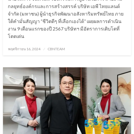
กลยุทธ์องค์กรและการสร้างสรรค์ บริษัท เอพี ไทยแลนด์
จำกัด (มหาชน) ผู้นำธุรกิจพัฒนาอสังหาริมทรัพย์ไทย ภาย
ใต้คำมั่นสัญญา “ชีวิตดีๆ ที่เลือกเองได้” เผยผลการดำเนิน
งาน 9 เดือนแรกของปี 2567 บริษัทฯ มีอัตราการเติบโตที่
โดดเด่น
Posted
พฤศจิกายน 16, 2024
CBNTEAM
on