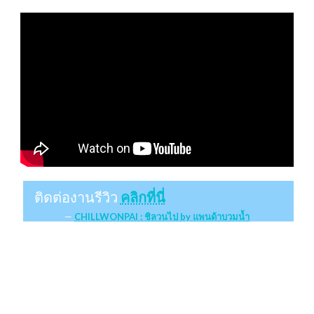
ติดต่องานรีวิว
คลิกที่นี่
CHILLWONPAI : ชิลวนไป by แพนด้าบวมน้ำ