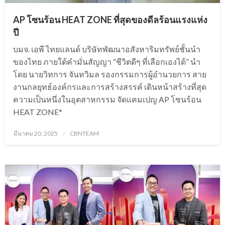
AP โซนร้อน HEAT ZONE ที่สุดของดีลร้อนแรงแห่ง
ปี
บมจ. เอพี ไทยแลนด์ บริษัทพัฒนาอสังหาริมทรัพย์ชั้นนำ
ของไทย ภายใต้คำมั่นสัญญา “ชีวิตดีๆ ที่เลือกเองได้” นำ
โดย นายวิทการ จันทวิมล รองกรรมการผู้อำนวยการ สาย
งานกลยุทธ์องค์กรและการสร้างสรรค์ เดินหน้าสร้างที่สุด
ความเป็นหนึ่งในอุตสาหกรรม จัดแคมเปญ AP โซนร้อน
HEAT ZONE*
Posted
มีนาคม 20, 2025
CBNTEAM
on