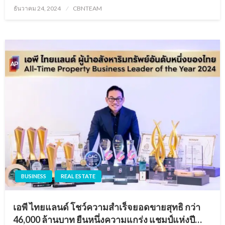
Posted
ธันวาคม 24, 2024
CBNTEAM
on
BUSINESS
REAL ESTATE
เอพี ไทยแลนด์ โชว์ความสำเร็จยอดขายสุทธิ กว่า
46,000 ล้านบาท ยืนหนึ่งความแกร่ง แชมป์แห่งปี…