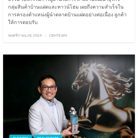
กลุ่มสินค้าบ้านแฝดและทาวน์โฮม เผยถึงความสำเร็จใน
การครองตำแหน่งผู้นำตลาดบ้านแฝดอย่างต่อเนื่อง ลูกค้า
ให้การตอบรับ
Posted
พฤศจิกายน 28, 2024
CBNTEAM
on