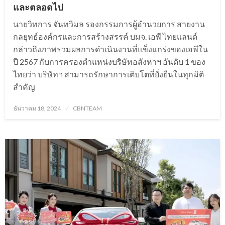
และตลอดไป
นายวิทการ จันทวิมล รองกรรมการผู้อำนวยการ สายงาน
กลยุทธ์องค์กรและการสร้างสรรค์ บมจ. เอพี ไทยแลนด์
กล่าวถึงภาพรวมผลการดำเนินงานที่แข็งแกร่งของเอพีใน
ปี 2567 กับการครองตำแหน่งบริษัทอสังหาฯ อันดับ 1 ของ
ไทยว่า บริษัทฯ สามารถรักษาการเติบโตที่ยั่งยืนในทุกมิติ
สำคัญ
Posted
ธันวาคม 18, 2024
CBNTEAM
on