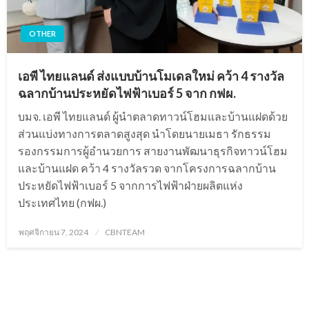
OTHER
เอพี ไทยแลนด์ ส่งแบบบ้านโมเดลใหม่ คว้า 4 รางวัล
ฉลากบ้านประหยัดไฟฟ้าเบอร์ 5 จาก กฟผ.
บมจ. เอพี ไทยแลนด์ ผู้นำตลาดทาวน์โฮมและบ้านแฝดด้วย
ส่วนแบ่งทางการตลาดสูงสุด นำโดยนายเมธา รักธรรม
รองกรรมการผู้อำนวยการ สายงานพัฒนาธุรกิจทาวน์โฮม
และบ้านแฝด คว้า 4 รางวัลรวด จากโครงการฉลากบ้าน
ประหยัดไฟฟ้าเบอร์ 5 จากการไฟฟ้าฝ่ายผลิตแห่ง
ประเทศไทย (กฟผ.)
Posted
พฤศจิกายน 7, 2024
CBNTEAM
on