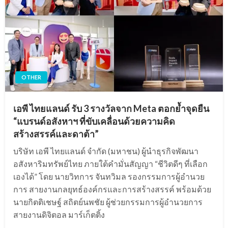
OTHER
เอพี ไทยแลนด์ รับ 3 รางวัลจาก Meta ตอกย้ำจุดยืน
“แบรนด์อสังหาฯ ที่ขับเคลื่อนด้วยความคิด
สร้างสรรค์และดาต้า”
บริษัท เอพี ไทยแลนด์ จํากัด (มหาชน) ผู้นําธุรกิจพัฒนา
อสังหาริมทรัพย์ไทย ภายใต้คํามั่นสัญญา “ชีวิตดีๆ ที่เลือก
เองได้” โดย นายวิทการ จันทวิมล รองกรรมการผู้อํานวย
การ สายงานกลยุทธ์องค์กรและการสร้างสรรค์ พร้อมด้วย
นายกิตติเชษฐ์ สถิตย์นพชัย ผู้ช่วยกรรมการผู้อํานวยการ
สายงานดิจิตอล มาร์เก็ตติ้ง