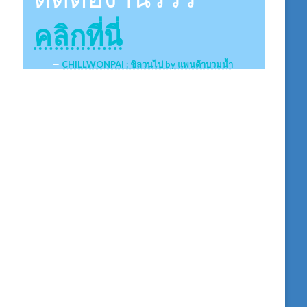
คลิกที่นี่
CHILLWONPAI : ชิลวนไป by แพนด้าบวมน้ำ