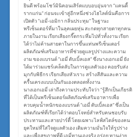
ยินดี พร้อมโชว์มินิคอนเสิร์ตแบบอบอุ่นจาก “แคนดี้
รากแก่น” ก่อนจะเข้าสู่อีกหนึ่งช่วงไฮไลต์นั่นคือการ
เปิดตัว “เอมี่-เอมิกา กลิ่นประทุม” ในฐานะ
พรีเซ็นเตอร์ที่มาในลุคเผยหุ่น สะกดทุกสายตาทุกคน
ภายในงาน เรียกเสียงกรี๊ดกระหึ่มไปทั่วทั้งงาน เรียก
ได้ว่าไม่ค้านสายตาในการขึ้นแท่นพรีเซ็นเตอร์
ผลิตภัณฑ์เสริมอาหารที่ช่วยดูแลรูปร่างและความ
งาม ของแบรนด์ “เอมี่ ดับเบิ้ลเอส“ ซึ่งนางเอกเอมี่ ยัง
ได้มาร่วมแชร์เคล็ดลับในการดูแลตัวเอง คอยรับส่ง
มุกกับพิธีกร เรียกเสียงหัวเราะ สร้างสีสันและความ
ครื้นเครงแบบเป็นกันเองตลอดทั้งงาน
นางเอกเอมี่ เล่าถึงความประทับใจว่า “รู้สึกเป็นเกียรติ
ที่ได้เป็นพรีเซ็นเตอร์ผลิตภัณฑ์เสริมอาหารเพื่อ
ควบคุมน้ำหนักของแบรนด์ “เอมี่ ดับเบิ้ลเอส” ซึ่งเป็น
ผลิตภัณฑ์ที่เรียกได้ว่าตอบโจทย์สำหรับคนชอบรับ
ประทานและสายปาร์ตี้ โดยเฉพาะไลฟ์สไตล์ของคน
ยุคใหม่ที่ใส่ใจดูแลตัวเอง เติมความมั่นใจให้รูปร่าง
และเพื่อสุขภาพที่ดี เอมี่ทานเองจริง อร่อย ทานง่าย