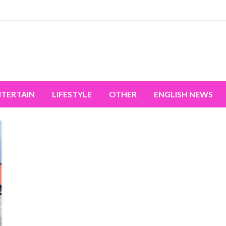
miss the world's movement.
NTERTAIN
LIFESTYLE
OTHER
ENGLISH NEWS