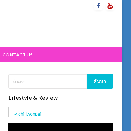
CONTACT US
Lifestyle & Review
@chillwonpai