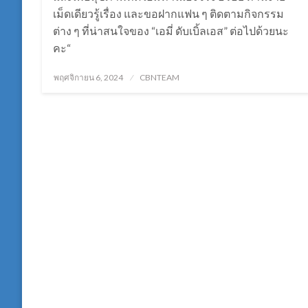
เม็ดเดียวรู้เรื่อง และขอฝากแฟน ๆ ติดตามกิจกรรม
ต่าง ๆ ที่น่าสนใจของ “เอมี่ ดับเบิ้ลเอส” ต่อไปด้วยนะ
คะ“
Posted
พฤศจิกายน 6, 2024
CBNTEAM
on