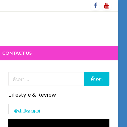
CONTACT US
Lifestyle & Review
@chillwonpai