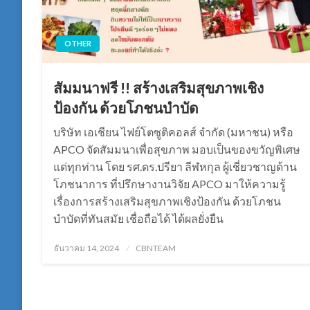
OTHER
สัมมนาฟรี !! สร้างเสริมสุขภาพเชิง
ป้องกัน ด้วยโภชนบำบัด
บริษัท เอเชียน ไฟย์โตซูติคอลส์ จำกัด (มหาชน) หรือ
APCO จัดสัมมนาเพื่อสุขภาพ มอบเป็นของขวัญพิเศษ
แด่ทุกท่าน โดย รศ.ดร.ปรียา ลีฬหกุล ผู้เชี่ยวชาญด้าน
โภชนาการ ที่ปรึกษางานวิจัย APCO มาให้ความรู้
เรื่องการสร้างเสริมสุขภาพเชิงป้องกัน ด้วยโภชน
บำบัดที่ทันสมัย เชื่อถือได้ ได้ผลยั่งยืน
Posted
ธันวาคม 14, 2024
CBNTEAM
on