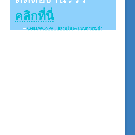
คลิกที่นี่
CHILLWONPAI : ชิลวนไป by แพนด้าบวมน้ำ