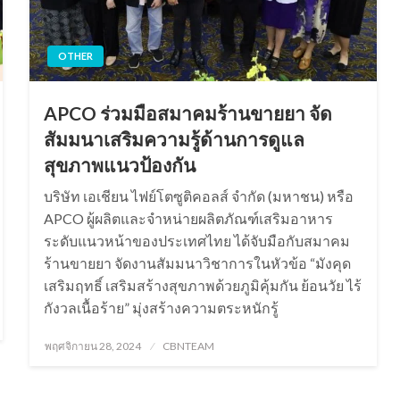
OTHER
APCO ร่วมมือสมาคมร้านขายยา จัด
สัมมนาเสริมความรู้ด้านการดูแล
สุขภาพแนวป้องกัน
บริษัท เอเชียน ไฟย์โตซูติคอลส์ จำกัด (มหาชน) หรือ
APCO ผู้ผลิตและจำหน่ายผลิตภัณฑ์เสริมอาหาร
ระดับแนวหน้าของประเทศไทย ได้จับมือกับสมาคม
ร้านขายยา จัดงานสัมมนาวิชาการในหัวข้อ “มังคุด
เสริมฤทธิ์ เสริมสร้างสุขภาพด้วยภูมิคุ้มกัน ย้อนวัย ไร้
กังวลเนื้อร้าย” มุ่งสร้างความตระหนักรู้
Posted
พฤศจิกายน 28, 2024
CBNTEAM
on