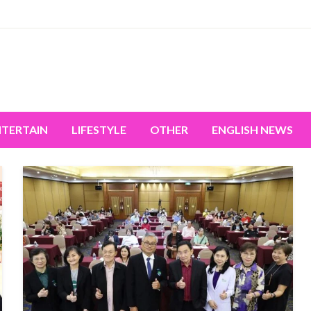
miss the world's movement.
NTERTAIN
LIFESTYLE
OTHER
ENGLISH NEWS