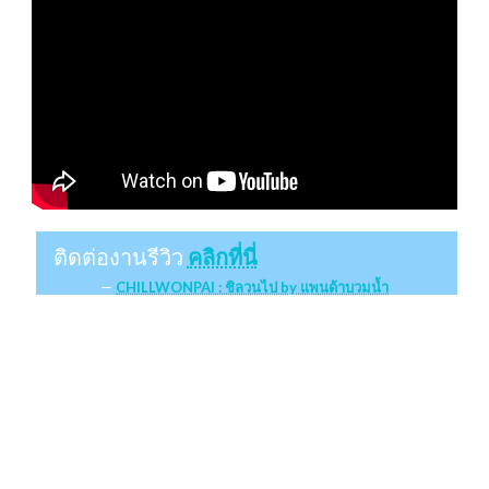
ติดต่องานรีวิว
คลิกที่นี่
CHILLWONPAI : ชิลวนไป by แพนด้าบวมน้ำ